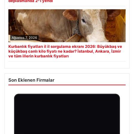
deplasmanda 2-1 yendi
Ağustos 7, 2026
Kurbanlık fiyatları il il sorgulama ekranı 2026: Büyükbaş ve
küçükbaş canlı kilo fiyatı ne kadar? İstanbul, Ankara, İzmir
ve tüm illerin kurbanlık fiyatları
Son Eklenen Firmalar