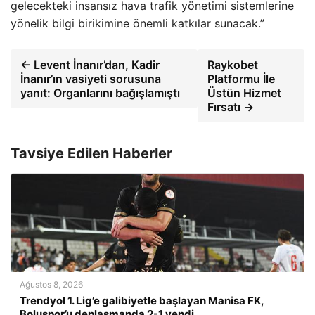
gelecekteki insansız hava trafik yönetimi sistemlerine
yönelik bilgi birikimine önemli katkılar sunacak.”
← Levent İnanır’dan, Kadir
Raykobet
İnanır’ın vasiyeti sorusuna
Platformu İle
yanıt: Organlarını bağışlamıştı
Üstün Hizmet
Fırsatı →
Tavsiye Edilen Haberler
Ağustos 8, 2026
Trendyol 1. Lig’e galibiyetle başlayan Manisa FK,
Boluspor’u deplasmanda 2-1 yendi