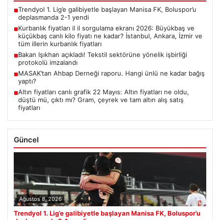
Trendyol 1. Lig’e galibiyetle başlayan Manisa FK, Boluspor’u
■
deplasmanda 2-1 yendi
Kurbanlık fiyatları il il sorgulama ekranı 2026: Büyükbaş ve
■
küçükbaş canlı kilo fiyatı ne kadar? İstanbul, Ankara, İzmir ve
tüm illerin kurbanlık fiyatları
Bakan Işıkhan açıkladı! Tekstil sektörüne yönelik işbirliği
■
protokolü imzalandı
MASAK’tan Ahbap Derneği raporu. Hangi ünlü ne kadar bağış
■
yaptı?
Altın fiyatları canlı grafik 22 Mayıs: Altın fiyatları ne oldu,
■
düştü mü, çıktı mı? Gram, çeyrek ve tam altın alış satış
fiyatları
Güncel
Ağustos 8, 2026
Trendyol 1. Lig’e galibiyetle başlayan Manisa FK, Boluspor’u