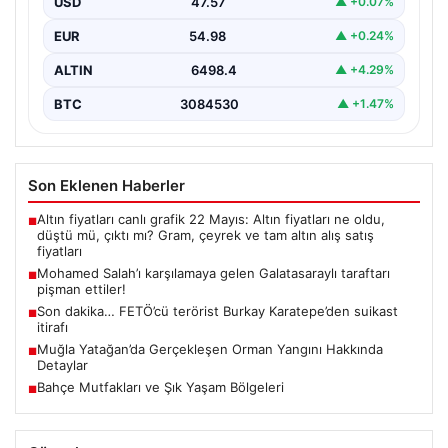
USD
47.57
▲ +0.07%
EUR
54.98
▲ +0.24%
ALTIN
6498.4
▲ +4.29%
BTC
3084530
▲ +1.47%
Son Eklenen Haberler
Altın fiyatları canlı grafik 22 Mayıs: Altın fiyatları ne oldu,
■
düştü mü, çıktı mı? Gram, çeyrek ve tam altın alış satış
fiyatları
Mohamed Salah’ı karşılamaya gelen Galatasaraylı taraftarı
■
pişman ettiler!
Son dakika… FETÖ’cü terörist Burkay Karatepe’den suikast
■
itirafı
Muğla Yatağan’da Gerçekleşen Orman Yangını Hakkında
■
Detaylar
Bahçe Mutfakları ve Şık Yaşam Bölgeleri
■