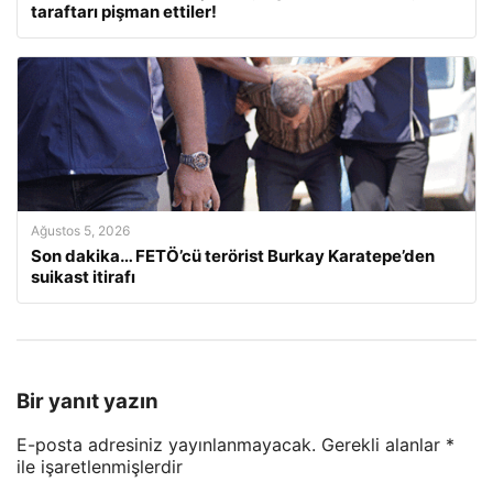
taraftarı pişman ettiler!
Ağustos 5, 2026
Son dakika… FETÖ’cü terörist Burkay Karatepe’den
suikast itirafı
Bir yanıt yazın
E-posta adresiniz yayınlanmayacak.
Gerekli alanlar
*
ile işaretlenmişlerdir