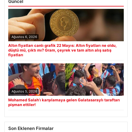
Güncel
Ağustos 6, 2026
Altın fiyatları canlı grafik 22 Mayıs: Altın fiyatları ne oldu,
düştü mü, çıktı mı? Gram, çeyrek ve tam altın alış satış
fiyatları
Ağustos 5, 2026
Mohamed Salah’ı karşılamaya gelen Galatasaraylı taraftarı
pişman ettiler!
Son Eklenen Firmalar