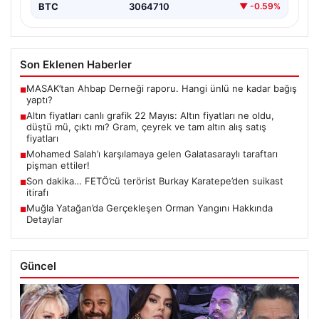
BTC
3064710
▼ -0.59%
Son Eklenen Haberler
MASAK’tan Ahbap Derneği raporu. Hangi ünlü ne kadar bağış
■
yaptı?
Altın fiyatları canlı grafik 22 Mayıs: Altın fiyatları ne oldu,
■
düştü mü, çıktı mı? Gram, çeyrek ve tam altın alış satış
fiyatları
Mohamed Salah’ı karşılamaya gelen Galatasaraylı taraftarı
■
pişman ettiler!
Son dakika… FETÖ’cü terörist Burkay Karatepe’den suikast
■
itirafı
Muğla Yatağan’da Gerçekleşen Orman Yangını Hakkında
■
Detaylar
Güncel