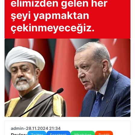
elimizden gelen her
şeyi yapmaktan
çekinmeyeceğiz.
admin
•
28.11.2024 21:34
Paylaş:
Twitter
Facebook
WhatsApp
Reddit