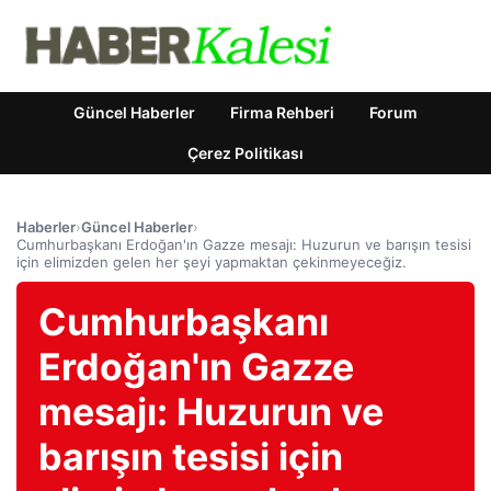
Güncel Haberler
Firma Rehberi
Forum
Çerez Politikası
Haberler
›
Güncel Haberler
›
Cumhurbaşkanı Erdoğan'ın Gazze mesajı: Huzurun ve barışın tesisi
için elimizden gelen her şeyi yapmaktan çekinmeyeceğiz.
Cumhurbaşkanı
Erdoğan'ın Gazze
mesajı: Huzurun ve
barışın tesisi için