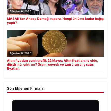
Ağustos 6, 2026
MASAK’tan Ahbap Derneği raporu. Hangi ünlü ne kadar bağış
yaptı?
Ağustos 6, 2026
Altın fiyatları canlı grafik 22 Mayıs: Altın fiyatları ne oldu,
düştü mü, çıktı mı? Gram, çeyrek ve tam altın alış satış
fiyatları
Son Eklenen Firmalar