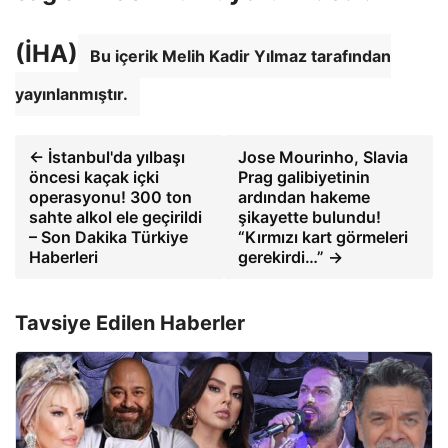
(İHA)
Bu içerik Melih Kadir Yılmaz tarafından
yayınlanmıştır.
← İstanbul'da yılbaşı
Jose Mourinho, Slavia
öncesi kaçak içki
Prag galibiyetinin
operasyonu! 300 ton
ardından hakeme
sahte alkol ele geçirildi
şikayette bulundu!
– Son Dakika Türkiye
“Kırmızı kart görmeleri
Haberleri
gerekirdi…” →
Tavsiye Edilen Haberler