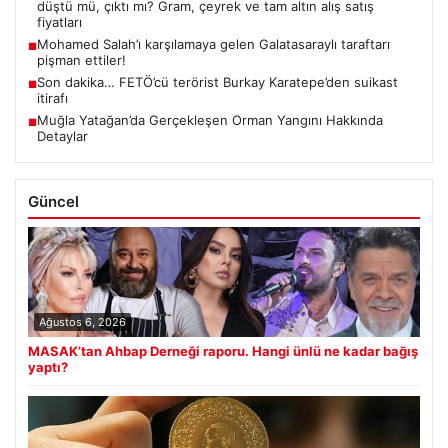
düştü mü, çıktı mı? Gram, çeyrek ve tam altın alış satış
fiyatları
Mohamed Salah’ı karşılamaya gelen Galatasaraylı taraftarı
■
pişman ettiler!
Son dakika… FETÖ’cü terörist Burkay Karatepe’den suikast
■
itirafı
Muğla Yatağan’da Gerçekleşen Orman Yangını Hakkında
■
Detaylar
Güncel
Ağustos 6, 2026
MASAK’tan Ahbap Derneği raporu. Hangi ünlü ne kadar bağış
yaptı?