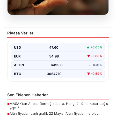
06.08.2026
Altın fiyatları canlı grafik 22 Mayıs: Altın
Piyasa Verileri
fiyatları ne oldu, düştü mü, çıktı mı?
Gram, çeyrek ve tam altın alış satış
fiyatları
USD
47.60
▲ +0.05%
Altın fiyatlarında son durum merak ediliyor. Ankara
EUR
54.98
▼ -0.08%
Bölge Adliye Mahkemesi’nin CHP'ye mutlak butlan
kararı…
ALTIN
6495.6
• -0.01%
BTC
3064710
▼ -0.59%
Son Eklenen Haberler
MASAK’tan Ahbap Derneği raporu. Hangi ünlü ne kadar bağış
■
yaptı?
Altın fiyatları canlı grafik 22 Mayıs: Altın fiyatları ne oldu,
■