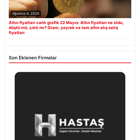
Ağustos 6, 2026
Altın fiyatları canlı grafik 22 Mayıs: Altın fiyatları ne oldu,
düştü mü, çıktı mı? Gram, çeyrek ve tam altın alış satış
fiyatları
Son Eklenen Firmalar