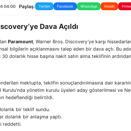
Paylaş:
26 04:00
Twitter
Facebook
WhatsApp
Reddit
Pinte
scovery’ye Dava Açıldı
olan
Paramount
, Warner Bros. Discovery’ye karşı hissedarlar
nansal bilgilerin açıklanmasını talep eden bir dava açtı. Bu adı
0 dolarlık hisse başına nakit satın alma teklifinin ardından
derilen mektupta, teklifin sonuçlandırılmasına dair kararlıl
 Kurulu’nda yönetim kurulu üyeleri aday gösterilmesi ve Netf
 hedeflendiği belirtildi.
larlık bir teklif sundu.
ar dolarlık bir anlaşma yaptı.
 reddetti.