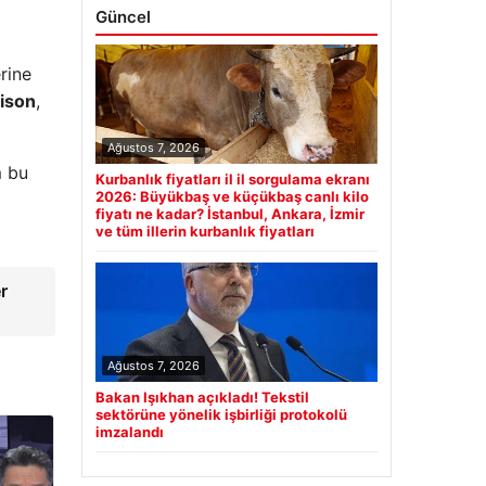
Güncel
rine
lison
,
Ağustos 7, 2026
m bu
Kurbanlık fiyatları il il sorgulama ekranı
2026: Büyükbaş ve küçükbaş canlı kilo
fiyatı ne kadar? İstanbul, Ankara, İzmir
ve tüm illerin kurbanlık fiyatları
r
Ağustos 7, 2026
Bakan Işıkhan açıkladı! Tekstil
sektörüne yönelik işbirliği protokolü
imzalandı