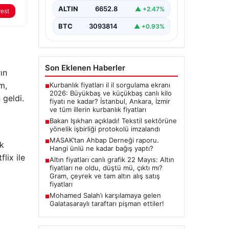
Sosyal Güvenlik Bakanı Vedat
ALTIN
6652.8
▲ +2.47%
rest
Işıkhan ile…
BTC
3093814
▲ +0.93%
Son Eklenen Haberler
ın
m,
Kurbanlık fiyatları il il sorgulama ekranı
■
2026: Büyükbaş ve küçükbaş canlı kilo
 geldi.
fiyatı ne kadar? İstanbul, Ankara, İzmir
ve tüm illerin kurbanlık fiyatları
Bakan Işıkhan açıkladı! Tekstil sektörüne
■
yönelik işbirliği protokolü imzalandı
MASAK’tan Ahbap Derneği raporu.
■
ık
Hangi ünlü ne kadar bağış yaptı?
lix ile
Altın fiyatları canlı grafik 22 Mayıs: Altın
■
fiyatları ne oldu, düştü mü, çıktı mı?
Gram, çeyrek ve tam altın alış satış
fiyatları
Mohamed Salah’ı karşılamaya gelen
■
Galatasaraylı taraftarı pişman ettiler!