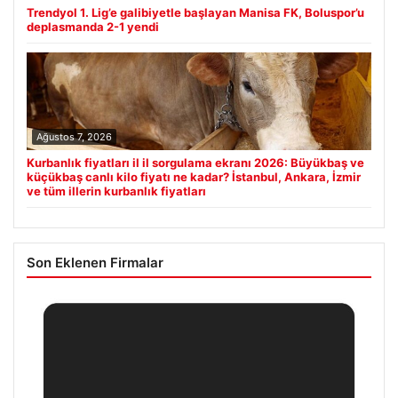
Trendyol 1. Lig’e galibiyetle başlayan Manisa FK, Boluspor’u
deplasmanda 2-1 yendi
Ağustos 7, 2026
Kurbanlık fiyatları il il sorgulama ekranı 2026: Büyükbaş ve
küçükbaş canlı kilo fiyatı ne kadar? İstanbul, Ankara, İzmir
ve tüm illerin kurbanlık fiyatları
Son Eklenen Firmalar