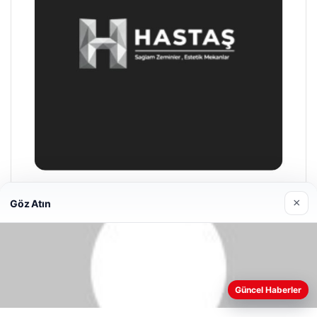
Prenses Night Club
×
Göz Atın
Nisan 29, 2026
Web sitemizi nasıl kullandığınızı daha iyi anlayabilmek,
deneyiminizi kişiselleştirmek ve geliştirmek amacıyla çerezler
Güncel Haberler
kullanıyoruz.
Çerez Politikamız