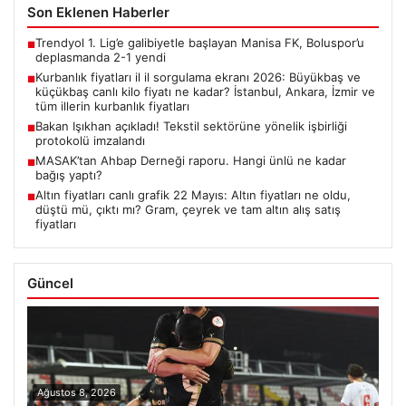
Son Eklenen Haberler
Trendyol 1. Lig’e galibiyetle başlayan Manisa FK, Boluspor’u
■
deplasmanda 2-1 yendi
Kurbanlık fiyatları il il sorgulama ekranı 2026: Büyükbaş ve
■
küçükbaş canlı kilo fiyatı ne kadar? İstanbul, Ankara, İzmir ve
tüm illerin kurbanlık fiyatları
Bakan Işıkhan açıkladı! Tekstil sektörüne yönelik işbirliği
■
protokolü imzalandı
MASAK’tan Ahbap Derneği raporu. Hangi ünlü ne kadar
■
bağış yaptı?
Altın fiyatları canlı grafik 22 Mayıs: Altın fiyatları ne oldu,
■
düştü mü, çıktı mı? Gram, çeyrek ve tam altın alış satış
fiyatları
Güncel
Ağustos 8, 2026