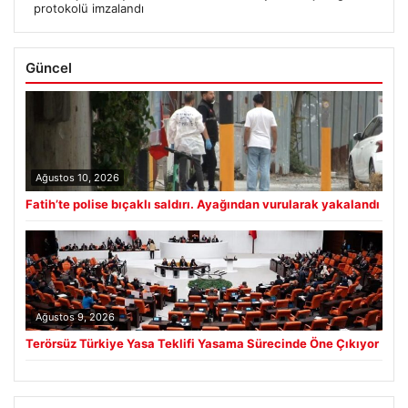
protokolü imzalandı
Güncel
Ağustos 10, 2026
Fatih’te polise bıçaklı saldırı. Ayağından vurularak yakalandı
Ağustos 9, 2026
Terörsüz Türkiye Yasa Teklifi Yasama Sürecinde Öne Çıkıyor