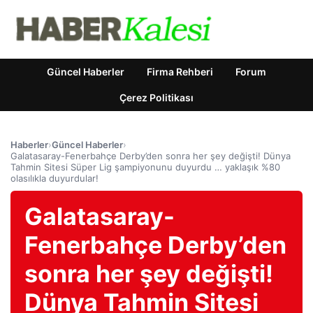
Güncel Haberler
Firma Rehberi
Forum
Çerez Politikası
Haberler
›
Güncel Haberler
›
Galatasaray-Fenerbahçe Derby’den sonra her şey değişti! Dünya
Tahmin Sitesi Süper Lig şampiyonunu duyurdu … yaklaşık %80
olasılıkla duyurdular!
Galatasaray-
Fenerbahçe Derby’den
sonra her şey değişti!
Dünya Tahmin Sitesi