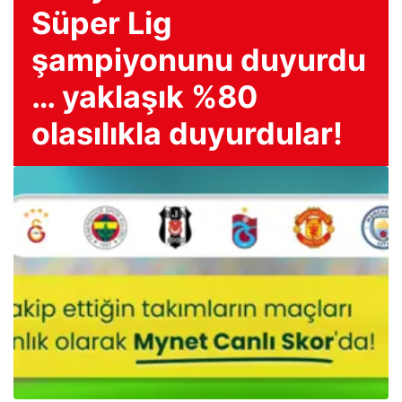
Süper Lig
şampiyonunu duyurdu
… yaklaşık %80
olasılıkla duyurdular!