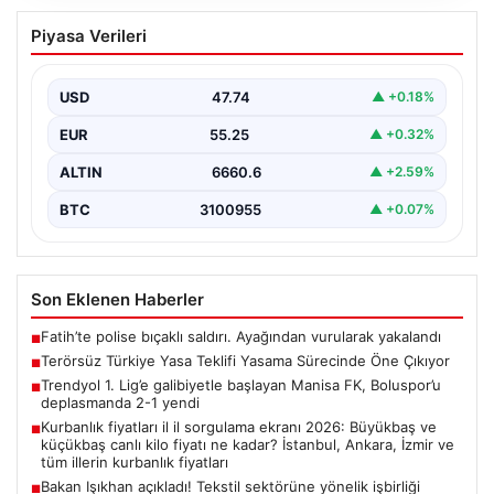
Terörsüz Türkiye Yasa Teklifi Yasama
Piyasa Verileri
Sürecinde Öne Çıkıyor
Türkiye Büyük Millet Meclisi’nde, terörle mücadele ve
toplumsal bütünleşmeyi güçlendirmeyi amaçlayan yeni
USD
47.74
▲ +0.18%
yasa tasarısı…
EUR
55.25
▲ +0.32%
ALTIN
6660.6
▲ +2.59%
BTC
3100955
▲ +0.07%
Son Eklenen Haberler
Fatih’te polise bıçaklı saldırı. Ayağından vurularak yakalandı
■
Terörsüz Türkiye Yasa Teklifi Yasama Sürecinde Öne Çıkıyor
■
Trendyol 1. Lig’e galibiyetle başlayan Manisa FK, Boluspor’u
■
deplasmanda 2-1 yendi
Kurbanlık fiyatları il il sorgulama ekranı 2026: Büyükbaş ve
■
küçükbaş canlı kilo fiyatı ne kadar? İstanbul, Ankara, İzmir ve
tüm illerin kurbanlık fiyatları
Bakan Işıkhan açıkladı! Tekstil sektörüne yönelik işbirliği
■