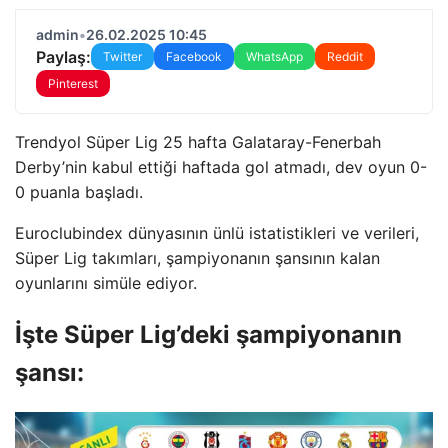
admin
•
26.02.2025 10:45
Paylaş:
Twitter
Facebook
WhatsApp
Reddit
Pinterest
Trendyol Süper Lig 25 hafta Galataray-Fenerbah
Derby’nin kabul ettiği haftada gol atmadı, dev oyun 0-
0 puanla başladı.
Euroclubindex dünyasının ünlü istatistikleri ve verileri,
Süper Lig takımları, şampiyonanın şansının kalan
oyunlarını simüle ediyor.
İşte Süper Lig’deki şampiyonanın
şansı: