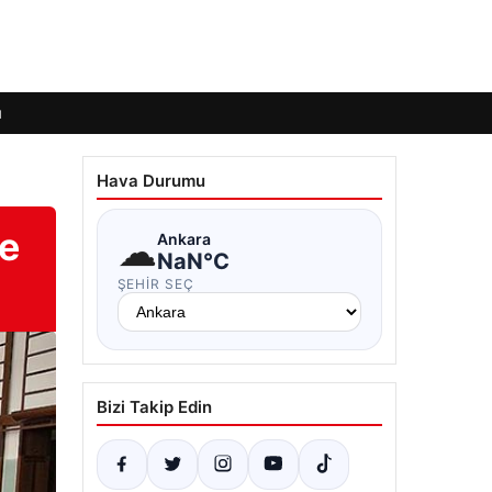
ı
Hava Durumu
re
☁
Ankara
NaN°C
ŞEHIR SEÇ
Bizi Takip Edin