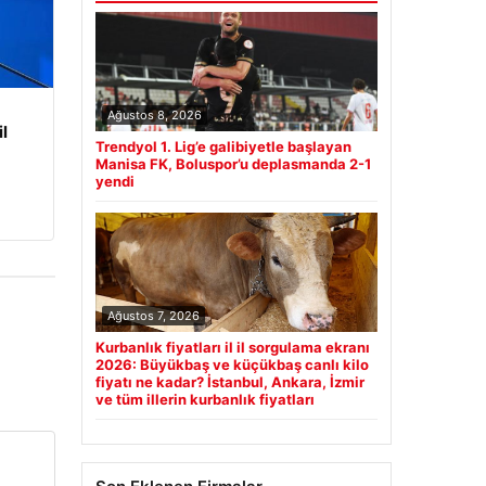
Ağustos 8, 2026
l
Trendyol 1. Lig’e galibiyetle başlayan
Manisa FK, Boluspor’u deplasmanda 2-1
yendi
Ağustos 7, 2026
Kurbanlık fiyatları il il sorgulama ekranı
2026: Büyükbaş ve küçükbaş canlı kilo
fiyatı ne kadar? İstanbul, Ankara, İzmir
ve tüm illerin kurbanlık fiyatları