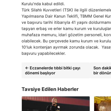
Kurulu'nda kabul edildi.
Türk Silahlı Kuvvetleri (TSK) ile ilgili düzenle
Yapılmasına Dair Kanun Teklifi, TBMM Genel Kuru
ve başvuru tarihi itibarıyla 41 yaşını doldurma
taşıyan erbaş ve erler kamu kurum ve kuruluşla
muhafaza memuru, idari gözetim personeli, koru
olabilecek. Bu çerçevede kamu kurum ve kuruluşl
10'luk kontenjan ayırmak zorunda olacak. Yasayl
başvuru yapabilecekler.
← Eczanelerde tıbbi bitki çayı
Son dakik
dönemi başlıyor
bir dönü
Tavsiye Edilen Haberler