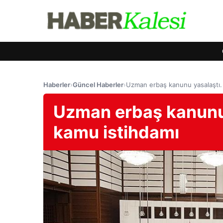
Haberler
›
Güncel Haberler
›
Uzman erbaş kanunu yasalaştı. 
Uzman erbaş kanunu 
kamu istihdamı