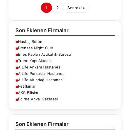
1
2
Sonraki »
Son Eklenen Firmalar
Hastaş Beton
■
Prenses Night Club
■
Enes Kaplan Avukatlık Bürosu
■
Trend Yapı Akustik
■
A Life Ankara Hastanesi
■
A Life Pursaklar Hastanesi
■
A Life Altındağ Hastanesi
■
Pet İlanları
■
AKG Bilişim
■
Edirne Ahval Gazetesi
■
Son Eklenen Firmalar