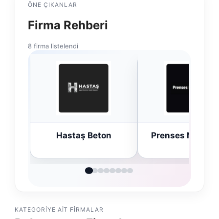
ÖNE ÇIKANLAR
Firma Rehberi
8 firma listelendi
n
Prenses Night Club
Enes Kaplan
Avukatlık Büro
KATEGORIYE AIT FIRMALAR