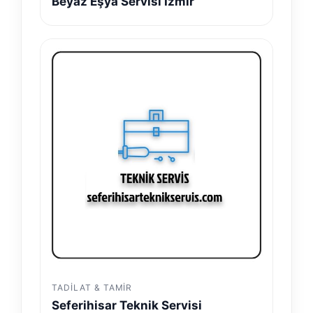
Beyaz Eşya Servisi İzmir
TADILAT & TAMIR
Seferihisar Teknik Servisi