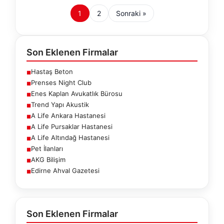
1
2
Sonraki »
Son Eklenen Firmalar
Hastaş Beton
■
Prenses Night Club
■
Enes Kaplan Avukatlık Bürosu
■
Trend Yapı Akustik
■
A Life Ankara Hastanesi
■
A Life Pursaklar Hastanesi
■
A Life Altındağ Hastanesi
■
Pet İlanları
■
AKG Bilişim
■
Edirne Ahval Gazetesi
■
Son Eklenen Firmalar