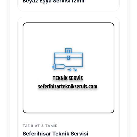
Beyaz Eşya Servisi İzmir
TADILAT & TAMIR
Seferihisar Teknik Servisi