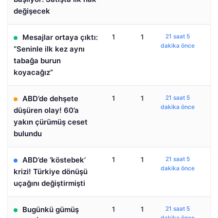
değişecek
Mesajlar ortaya çıktı:
1
1
21 saat 5
dakika önce
“Seninle ilk kez aynı
tabağa burun
koyacağız”
ABD’de dehşete
1
1
21 saat 5
dakika önce
düşüren olay! 60’a
yakın çürümüş ceset
bulundu
ABD’de ‘köstebek’
1
1
21 saat 5
dakika önce
krizi! Türkiye dönüşü
uçağını değiştirmişti
Bugünkü gümüş
1
1
21 saat 5
dakika önce