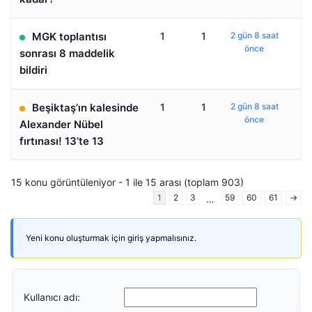
MGK toplantısı
1
1
2 gün 8 saat
önce
sonrası 8 maddelik
bildiri
Beşiktaş’ın kalesinde
1
1
2 gün 8 saat
önce
Alexander Nübel
fırtınası! 13’te 13
15 konu görüntüleniyor - 1 ile 15 arası (toplam 903)
1
2
3
59
60
61
→
…
Yeni konu oluşturmak için giriş yapmalısınız.
Kullanıcı adı: