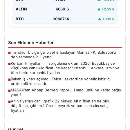
ALTIN
6660.6
▲ +2.59%
BTC
3098714
▲ +0.19%
Son Eklenen Haberler
Trendyol 1. Lig’e galibiyetle başlayan Manisa FK, Boluspor’u
■
deplasmanda 2-1 yendi
Kurbanlık fiyatları il il sorgulama ekranı 2026: Büyükbaş ve
■
küçükbaş canlı kilo fiyatı ne kadar? İstanbul, Ankara, İzmir ve
tüm illerin kurbanlık fiyatları
Bakan Işıkhan açıkladı! Tekstil sektörüne yönelik işbirliği
■
protokolü imzalandı
MASAK’tan Ahbap Derneği raporu. Hangi ünlü ne kadar bağış
■
yaptı?
Altın fiyatları canlı grafik 22 Mayıs: Altın fiyatları ne oldu,
■
düştü mü, çıktı mı? Gram, çeyrek ve tam altın alış satış
fiyatları
Güncel