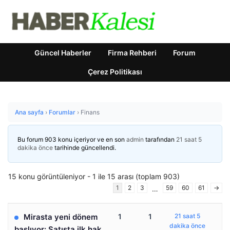
Güncel Haberler
Firma Rehberi
Forum
Çerez Politikası
Ana sayfa
›
Forumlar
›
Finans
Bu forum 903 konu içeriyor ve en son
admin
tarafından
21 saat 5
dakika önce
tarihinde güncellendi.
15 konu görüntüleniyor - 1 ile 15 arası (toplam 903)
1
2
3
59
60
61
→
…
Mirasta yeni dönem
1
1
21 saat 5
dakika önce
başlıyor: Satışta ilk hak