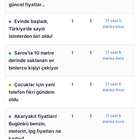
güncel fiyatlar…
Evinde başladı,
1
1
21 saat 5
dakika önce
Türkiye’de sayılı
isimlerden biri oldu!
Saros’ta 10 metre
1
1
21 saat 6
dakika önce
derinde saklanan sır
binlerce kişiyi çekiyor
Çocuklar için yeni
1
1
21 saat 6
dakika önce
telefon fikri gündem
oldu
Akaryakıt fiyatları!
1
1
21 saat 6
dakika önce
Bugünkü benzin,
motorin, lpg fiyatları ne
kadar?