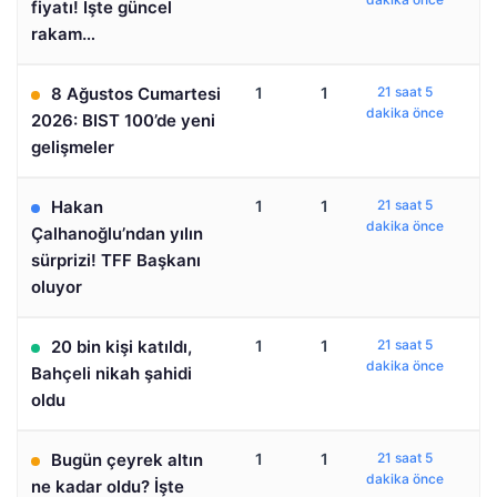
fiyatı! İşte güncel
rakam…
8 Ağustos Cumartesi
1
1
21 saat 5
dakika önce
2026: BIST 100’de yeni
gelişmeler
Hakan
1
1
21 saat 5
dakika önce
Çalhanoğlu’ndan yılın
sürprizi! TFF Başkanı
oluyor
20 bin kişi katıldı,
1
1
21 saat 5
dakika önce
Bahçeli nikah şahidi
oldu
Bugün çeyrek altın
1
1
21 saat 5
dakika önce
ne kadar oldu? İşte