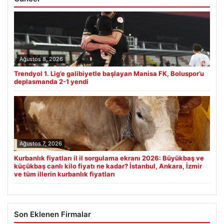
Ağustos 8, 2026
Trendyol 1. Lig’e galibiyetle başlayan Manisa FK, Boluspor’u
deplasmanda 2-1 yendi
Ağustos 7, 2026
Kurbanlık fiyatları il il sorgulama ekranı 2026: Büyükbaş ve
küçükbaş canlı kilo fiyatı ne kadar? İstanbul, Ankara, İzmir
ve tüm illerin kurbanlık fiyatları
Son Eklenen Firmalar