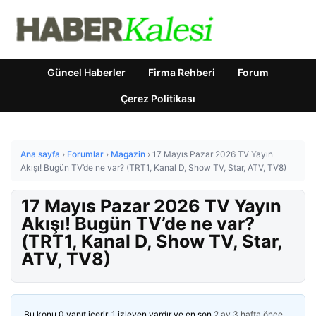
Güncel Haberler
Firma Rehberi
Forum
Çerez Politikası
Ana sayfa
›
Forumlar
›
Magazin
›
17 Mayıs Pazar 2026 TV Yayın
Akışı! Bugün TV’de ne var? (TRT1, Kanal D, Show TV, Star, ATV, TV8)
17 Mayıs Pazar 2026 TV Yayın
Akışı! Bugün TV’de ne var?
(TRT1, Kanal D, Show TV, Star,
ATV, TV8)
Bu konu 0 yanıt içerir, 1 izleyen vardır ve en son
2 ay 3 hafta önce