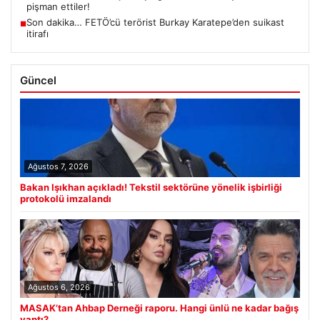
pişman ettiler!
Son dakika… FETÖ’cü terörist Burkay Karatepe’den suikast
■
itirafı
Güncel
Ağustos 7, 2026
Bakan Işıkhan açıkladı! Tekstil sektörüne yönelik işbirliği
protokolü imzalandı
Ağustos 6, 2026
MASAK’tan Ahbap Derneği raporu. Hangi ünlü ne kadar bağış
yaptı?