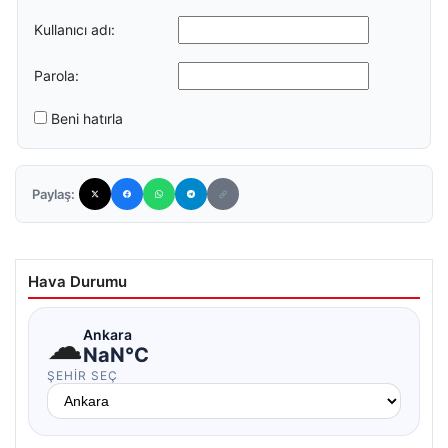
Kullanıcı adı:
Parola:
Beni hatırla
Paylaş:
Hava Durumu
☁
Ankara
NaN°C
ŞEHIR SEÇ