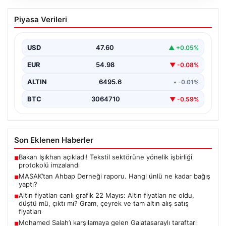
MASAK’tan Ahbap Derneği raporu.
Piyasa Verileri
Hangi ünlü ne kadar bağış yaptı?
{"title": "MASAK Raporunda Ahbap Derneği'ne Yapılan
Bağışlar ve Ünlü İsimlerin Katkıları", "content": "İstanbul
USD
47.60
▲ +0.05%
Cumhuriyet…
EUR
54.98
▼ -0.08%
ALTIN
6495.6
• -0.01%
BTC
3064710
▼ -0.59%
Son Eklenen Haberler
Bakan Işıkhan açıkladı! Tekstil sektörüne yönelik işbirliği
■
protokolü imzalandı
MASAK’tan Ahbap Derneği raporu. Hangi ünlü ne kadar bağış
■
yaptı?
Altın fiyatları canlı grafik 22 Mayıs: Altın fiyatları ne oldu,
■
düştü mü, çıktı mı? Gram, çeyrek ve tam altın alış satış
fiyatları
Mohamed Salah’ı karşılamaya gelen Galatasaraylı taraftarı
■