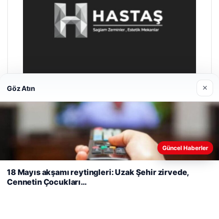
×
Göz Atın
Prenses Night Club
Nisan 29, 2026
Web sitemizi nasıl kullandığınızı daha iyi anlayabilmek,
Güncel Haberler
deneyiminizi kişiselleştirmek ve geliştirmek amacıyla çerezler
kullanıyoruz.
Çerez Politikamız
18 Mayıs akşamı reytingleri: Uzak Şehir zirvede,
Cennetin Çocukları…
Reddet
Kabul Et
© 2026 Haber Kalesi