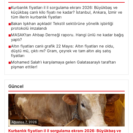
Kurbanlık fiyatları il il sorgulama ekranı 2026: Büyükbaş ve
■
küçükbaş canlı kilo fiyatı ne kadar? İstanbul, Ankara, İzmir ve
tüm illerin kurbanlık fiyatları
Bakan Işıkhan açıkladı! Tekstil sektörüne yönelik işbirliği
■
protokolü imzalandı
MASAK’tan Ahbap Derneği raporu. Hangi ünlü ne kadar bağış
■
yaptı?
Altın fiyatları canlı grafik 22 Mayıs: Altın fiyatları ne oldu,
■
düştü mü, çıktı mı? Gram, çeyrek ve tam altın alış satış
fiyatları
Mohamed Salah’ı karşılamaya gelen Galatasaraylı taraftarı
■
pişman ettiler!
Güncel
Ağustos 7, 2026
Kurbanlık fiyatları il il sorgulama ekranı 2026: Büyükbaş ve