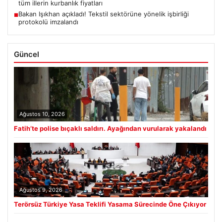
tüm illerin kurbanlık fiyatları
Bakan Işıkhan açıkladı! Tekstil sektörüne yönelik işbirliği
■
protokolü imzalandı
Güncel
Ağustos 10, 2026
Fatih’te polise bıçaklı saldırı. Ayağından vurularak yakalandı
Ağustos 9, 2026
Terörsüz Türkiye Yasa Teklifi Yasama Sürecinde Öne Çıkıyor