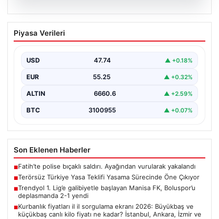
09.08.2026
Terörsüz Türkiye Yasa Teklifi Yasama
Piyasa Verileri
Sürecinde Öne Çıkıyor
Türkiye Büyük Millet Meclisi’nde, terörle mücadele ve
toplumsal bütünleşmeyi güçlendirmeyi amaçlayan yeni
USD
47.74
▲ +0.18%
yasa tasarısı…
EUR
55.25
▲ +0.32%
ALTIN
6660.6
▲ +2.59%
BTC
3100955
▲ +0.07%
Son Eklenen Haberler
Fatih’te polise bıçaklı saldırı. Ayağından vurularak yakalandı
■
Terörsüz Türkiye Yasa Teklifi Yasama Sürecinde Öne Çıkıyor
■
Trendyol 1. Lig’e galibiyetle başlayan Manisa FK, Boluspor’u
■
deplasmanda 2-1 yendi
Kurbanlık fiyatları il il sorgulama ekranı 2026: Büyükbaş ve
■
küçükbaş canlı kilo fiyatı ne kadar? İstanbul, Ankara, İzmir ve