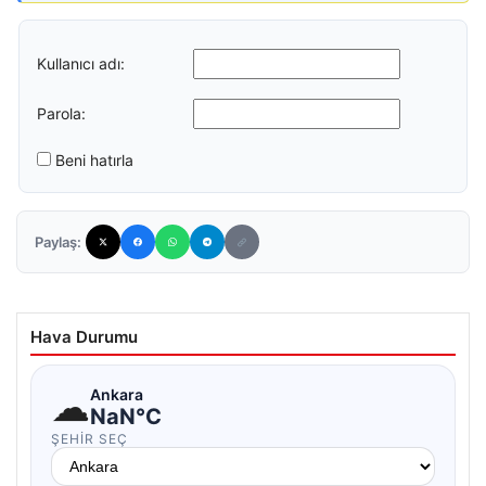
Kullanıcı adı:
Parola:
Beni hatırla
Paylaş:
Hava Durumu
☁
Ankara
NaN°C
ŞEHIR SEÇ