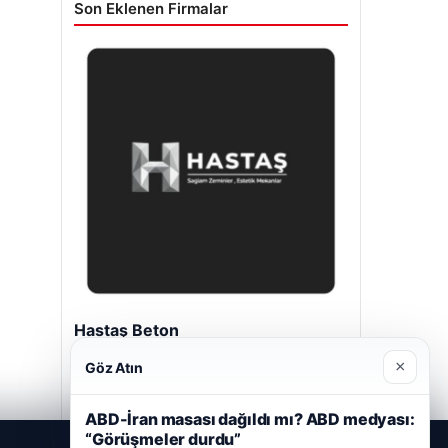
Son Eklenen Firmalar
Hastaş Beton
Mayıs 26, 2026
×
Göz Atın
ABD-İran masası dağıldı mı? ABD medyası:
“Görüşmeler durdu”