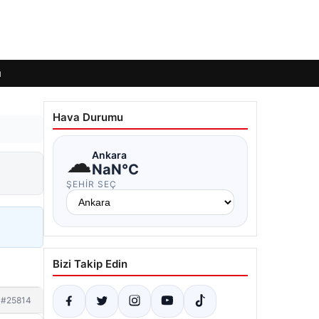
ı
Hava Durumu
☁
Ankara
NaN°C
ŞEHIR SEÇ
Bizi Takip Edin
#25814