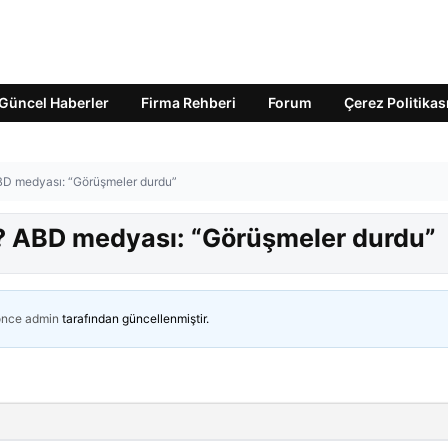
Güncel Haberler
Firma Rehberi
Forum
Çerez Politikas
BD medyası: “Görüşmeler durdu”
ı? ABD medyası: “Görüşmeler durdu”
önce
admin
tarafından güncellenmiştir.