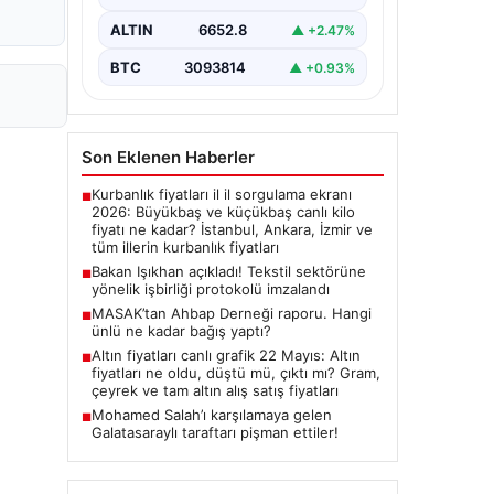
imza törenine Çalışma ve Sosyal
Güvenlik Bakanı Vedat Işıkhan ile…
ALTIN
6652.8
▲ +2.47%
BTC
3093814
▲ +0.93%
Son Eklenen Haberler
Kurbanlık fiyatları il il sorgulama ekranı
■
2026: Büyükbaş ve küçükbaş canlı kilo
fiyatı ne kadar? İstanbul, Ankara, İzmir ve
tüm illerin kurbanlık fiyatları
Bakan Işıkhan açıkladı! Tekstil sektörüne
■
yönelik işbirliği protokolü imzalandı
MASAK’tan Ahbap Derneği raporu. Hangi
■
ünlü ne kadar bağış yaptı?
Altın fiyatları canlı grafik 22 Mayıs: Altın
■
fiyatları ne oldu, düştü mü, çıktı mı? Gram,
çeyrek ve tam altın alış satış fiyatları
Mohamed Salah’ı karşılamaya gelen
■
Galatasaraylı taraftarı pişman ettiler!