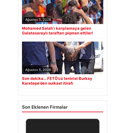
Ağustos 5, 2026
Mohamed Salah’ı karşılamaya gelen
Galatasaraylı taraftarı pişman ettiler!
Ağustos 5, 2026
Son dakika… FETÖ’cü terörist Burkay
Karatepe’den suikast itirafı
Son Eklenen Firmalar