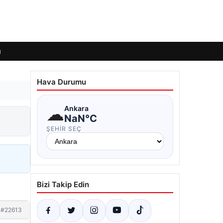
ı
Hava Durumu
☁
Ankara
NaN°C
ŞEHIR SEÇ
Bizi Takip Edin
#22613