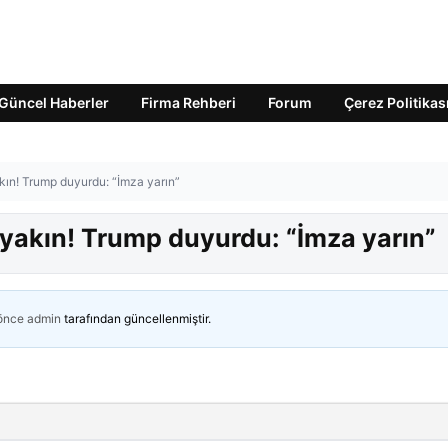
Güncel Haberler
Firma Rehberi
Forum
Çerez Politikas
ın! Trump duyurdu: “İmza yarın”
yakın! Trump duyurdu: “İmza yarın”
 önce
admin
tarafından güncellenmiştir.