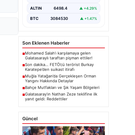
koordinesinde Afyonkarahisar,
Eskişehir ve Muğla emniyet
ALTIN
6498.4
▲ +4.29%
müdürlüklerince yürütülen ortak
çalışma sonucu…
BTC
3084530
▲ +1.47%
Son Eklenen Haberler
Mohamed Salah’ı karşılamaya gelen
■
Galatasaraylı taraftarı pişman ettiler!
Son dakika… FETÖ’cü terörist Burkay
■
Karatepe’den suikast itirafı
Muğla Yatağan’da Gerçekleşen Orman
■
Yangını Hakkında Detaylar
Bahçe Mutfakları ve Şık Yaşam Bölgeleri
■
Galatasaray’ın Nathan Zeze teklifine ilk
■
yanıt geldi: Reddettiler
Güncel