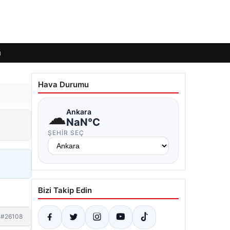
ı
Hava Durumu
☁
Ankara
NaN°C
ŞEHIR SEÇ
Bizi Takip Edin
#26108