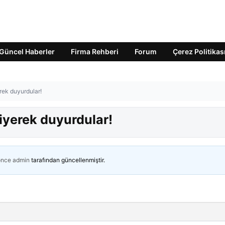
Güncel Haberler
Firma Rehberi
Forum
Çerez Politikas
rek duyurdular!
iyerek duyurdular!
önce
admin
tarafından güncellenmiştir.