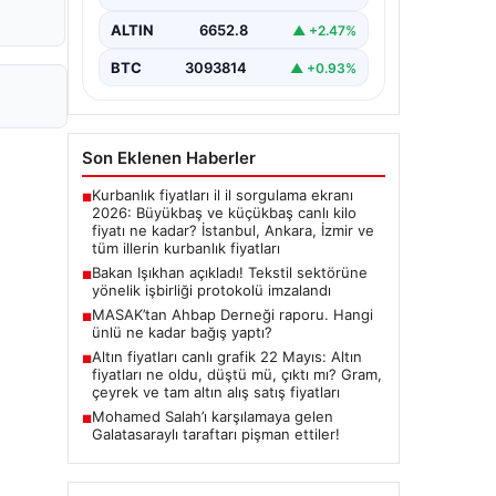
imza törenine Çalışma ve Sosyal
Güvenlik Bakanı Vedat Işıkhan ile…
ALTIN
6652.8
▲ +2.47%
BTC
3093814
▲ +0.93%
Son Eklenen Haberler
Kurbanlık fiyatları il il sorgulama ekranı
■
2026: Büyükbaş ve küçükbaş canlı kilo
fiyatı ne kadar? İstanbul, Ankara, İzmir ve
tüm illerin kurbanlık fiyatları
Bakan Işıkhan açıkladı! Tekstil sektörüne
■
yönelik işbirliği protokolü imzalandı
MASAK’tan Ahbap Derneği raporu. Hangi
■
ünlü ne kadar bağış yaptı?
Altın fiyatları canlı grafik 22 Mayıs: Altın
■
fiyatları ne oldu, düştü mü, çıktı mı? Gram,
çeyrek ve tam altın alış satış fiyatları
Mohamed Salah’ı karşılamaya gelen
■
Galatasaraylı taraftarı pişman ettiler!