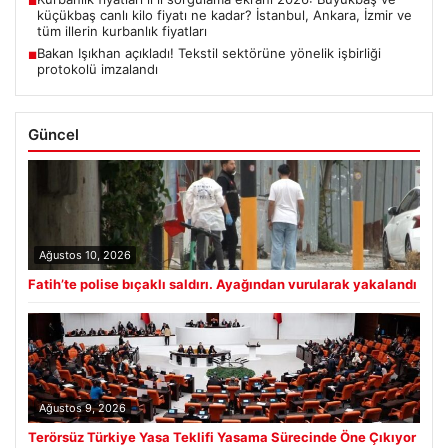
■
küçükbaş canlı kilo fiyatı ne kadar? İstanbul, Ankara, İzmir ve
tüm illerin kurbanlık fiyatları
Bakan Işıkhan açıkladı! Tekstil sektörüne yönelik işbirliği
■
protokolü imzalandı
Güncel
Ağustos 10, 2026
Fatih’te polise bıçaklı saldırı. Ayağından vurularak yakalandı
Ağustos 9, 2026
Terörsüz Türkiye Yasa Teklifi Yasama Sürecinde Öne Çıkıyor