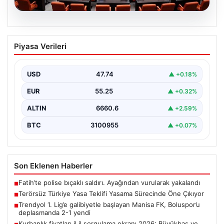
09.08.2026
Terörsüz Türkiye Yasa Teklifi Yasama
Piyasa Verileri
Sürecinde Öne Çıkıyor
Türkiye Büyük Millet Meclisi’nde, terörle mücadele ve
toplumsal bütünleşmeyi güçlendirmeyi amaçlayan yeni
USD
47.74
▲ +0.18%
yasa tasarısı…
EUR
55.25
▲ +0.32%
ALTIN
6660.6
▲ +2.59%
BTC
3100955
▲ +0.07%
Son Eklenen Haberler
Fatih’te polise bıçaklı saldırı. Ayağından vurularak yakalandı
■
Terörsüz Türkiye Yasa Teklifi Yasama Sürecinde Öne Çıkıyor
■
Trendyol 1. Lig’e galibiyetle başlayan Manisa FK, Boluspor’u
■
deplasmanda 2-1 yendi
Kurbanlık fiyatları il il sorgulama ekranı 2026: Büyükbaş ve