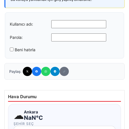
Kullanıcı adı:
Parola:
Beni hatırla
Paylaş:
Hava Durumu
☁
Ankara
NaN°C
ŞEHIR SEÇ