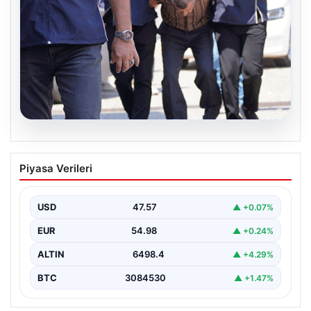
05.08.2026
Son dakika… FETÖ’cü terörist Burkay
Piyasa Verileri
Karatepe’den suikast itirafı
Muğla Cumhuriyet Başsavcılığı koordinesinde
Afyonkarahisar, Eskişehir ve Muğla emniyet
USD
47.57
▲ +0.07%
müdürlüklerince yürütülen ortak çalışma sonucu…
EUR
54.98
▲ +0.24%
ALTIN
6498.4
▲ +4.29%
BTC
3084530
▲ +1.47%