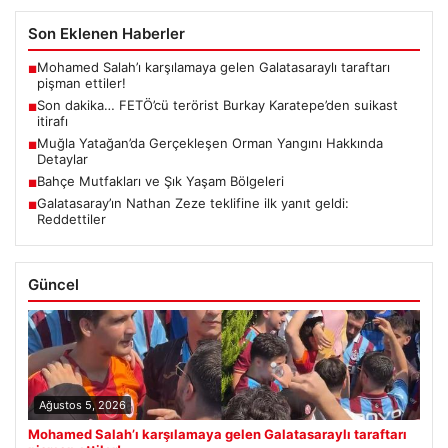
Son Eklenen Haberler
Mohamed Salah’ı karşılamaya gelen Galatasaraylı taraftarı
■
pişman ettiler!
Son dakika… FETÖ’cü terörist Burkay Karatepe’den suikast
■
itirafı
Muğla Yatağan’da Gerçekleşen Orman Yangını Hakkında
■
Detaylar
Bahçe Mutfakları ve Şık Yaşam Bölgeleri
■
Galatasaray’ın Nathan Zeze teklifine ilk yanıt geldi:
■
Reddettiler
Güncel
Ağustos 5, 2026
Mohamed Salah’ı karşılamaya gelen Galatasaraylı taraftarı