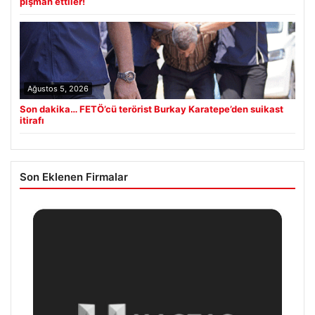
pişman ettiler!
Ağustos 5, 2026
Son dakika… FETÖ’cü terörist Burkay Karatepe’den suikast
itirafı
Son Eklenen Firmalar