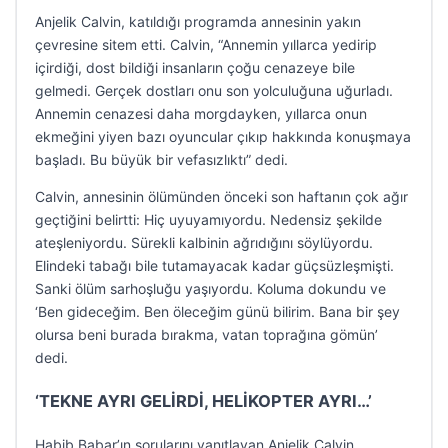
Anjelik Calvin, katıldığı programda annesinin yakın
çevresine sitem etti. Calvin, “Annemin yıllarca yedirip
içirdiği, dost bildiği insanların çoğu cenazeye bile
gelmedi. Gerçek dostları onu son yolculuğuna uğurladı.
Annemin cenazesi daha morgdayken, yıllarca onun
ekmeğini yiyen bazı oyuncular çıkıp hakkında konuşmaya
başladı. Bu büyük bir vefasızlıktı” dedi.
Calvin, annesinin ölümünden önceki son haftanın çok ağır
geçtiğini belirtti: Hiç uyuyamıyordu. Nedensiz şekilde
ateşleniyordu. Sürekli kalbinin ağrıdığını söylüyordu.
Elindeki tabağı bile tutamayacak kadar güçsüzleşmişti.
Sanki ölüm sarhoşluğu yaşıyordu. Koluma dokundu ve
‘Ben gideceğim. Ben öleceğim günü bilirim. Bana bir şey
olursa beni burada bırakma, vatan toprağına gömün’
dedi.
‘TEKNE AYRI GELİRDİ, HELİKOPTER AYRI…’
Habib Babar’ın sorularını yanıtlayan Anjelik Calvin,