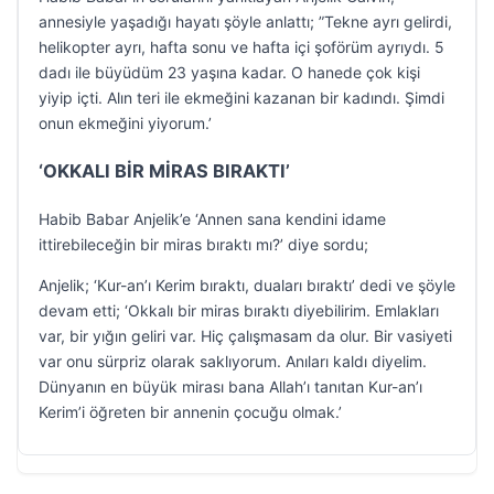
annesiyle yaşadığı hayatı şöyle anlattı; ”Tekne ayrı gelirdi,
helikopter ayrı, hafta sonu ve hafta içi şoförüm ayrıydı. 5
dadı ile büyüdüm 23 yaşına kadar. O hanede çok kişi
yiyip içti. Alın teri ile ekmeğini kazanan bir kadındı. Şimdi
onun ekmeğini yiyorum.’
‘OKKALI BİR MİRAS BIRAKTI’
Habib Babar Anjelik’e ‘Annen sana kendini idame
ittirebileceğin bir miras bıraktı mı?’ diye sordu;
Anjelik; ‘Kur-an’ı Kerim bıraktı, duaları bıraktı’ dedi ve şöyle
devam etti; ‘Okkalı bir miras bıraktı diyebilirim. Emlakları
var, bir yığın geliri var. Hiç çalışmasam da olur. Bir vasiyeti
var onu sürpriz olarak saklıyorum. Anıları kaldı diyelim.
Dünyanın en büyük mirası bana Allah’ı tanıtan Kur-an’ı
Kerim’i öğreten bir annenin çocuğu olmak.’