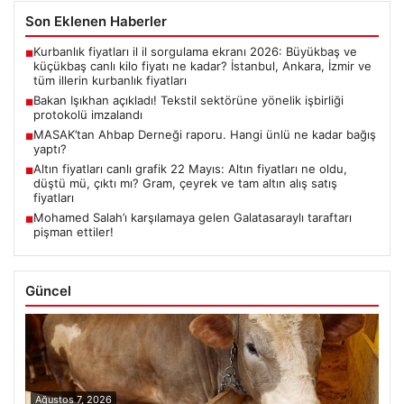
Son Eklenen Haberler
Kurbanlık fiyatları il il sorgulama ekranı 2026: Büyükbaş ve
■
küçükbaş canlı kilo fiyatı ne kadar? İstanbul, Ankara, İzmir ve
tüm illerin kurbanlık fiyatları
Bakan Işıkhan açıkladı! Tekstil sektörüne yönelik işbirliği
■
protokolü imzalandı
MASAK’tan Ahbap Derneği raporu. Hangi ünlü ne kadar bağış
■
yaptı?
Altın fiyatları canlı grafik 22 Mayıs: Altın fiyatları ne oldu,
■
düştü mü, çıktı mı? Gram, çeyrek ve tam altın alış satış
fiyatları
Mohamed Salah’ı karşılamaya gelen Galatasaraylı taraftarı
■
pişman ettiler!
Güncel
Ağustos 7, 2026