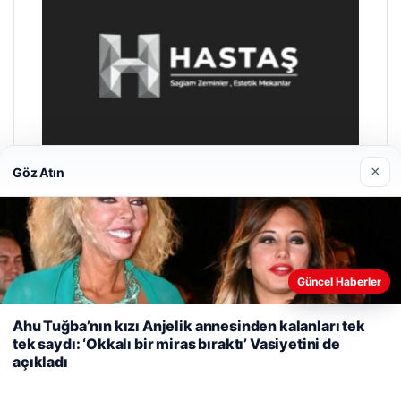
×
Göz Atın
Prenses Night Club
Güncel Haberler
Nisan 29, 2026
Web sitemizi nasıl kullandığınızı daha iyi anlayabilmek,
deneyiminizi kişiselleştirmek ve geliştirmek amacıyla çerezler
Ahu Tuğba’nın kızı Anjelik annesinden kalanları tek
kullanıyoruz.
Çerez Politikamız
tek saydı: ‘Okkalı bir miras bıraktı’ Vasiyetini de
açıkladı
Reddet
Kabul Et