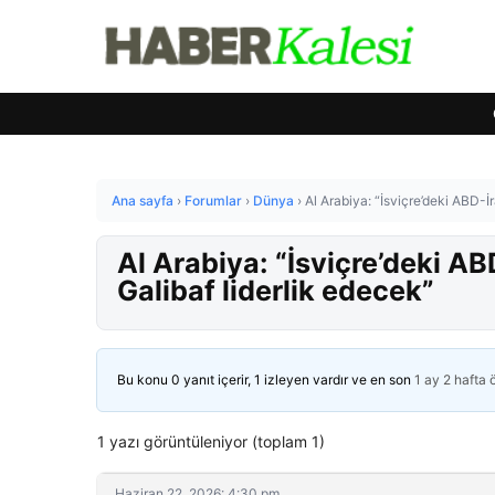
Ana sayfa
›
Forumlar
›
Dünya
›
Al Arabiya: “İsviçre’deki ABD-İ
Al Arabiya: “İsviçre’deki A
Galibaf liderlik edecek”
Bu konu 0 yanıt içerir, 1 izleyen vardır ve en son
1 ay 2 hafta
1 yazı görüntüleniyor (toplam 1)
Haziran 22, 2026: 4:30 pm