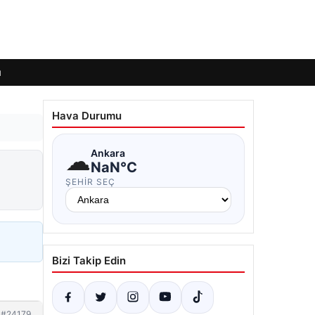
ı
Hava Durumu
☁
Ankara
NaN°C
ŞEHIR SEÇ
Bizi Takip Edin
#24179