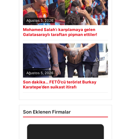
Ağustos 5, 2026
Mohamed Salah’ı karşılamaya gelen
Galatasaraylı taraftarı pişman ettiler!
Ağustos 5, 2026
Son dakika… FETÖ’cü terörist Burkay
Karatepe’den suikast itirafı
Son Eklenen Firmalar