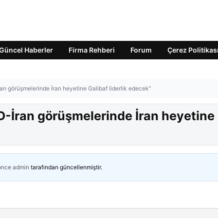
Güncel Haberler
Firma Rehberi
Forum
Çerez Politikas
ran görüşmelerinde İran heyetine Galibaf liderlik edecek”
BD-İran görüşmelerinde İran heyetine
 önce
admin
tarafından güncellenmiştir.