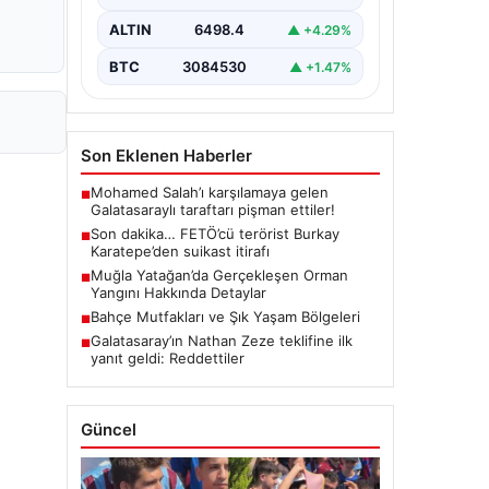
koordinesinde Afyonkarahisar,
Eskişehir ve Muğla emniyet
ALTIN
6498.4
▲ +4.29%
müdürlüklerince yürütülen ortak
çalışma sonucu…
BTC
3084530
▲ +1.47%
Son Eklenen Haberler
Mohamed Salah’ı karşılamaya gelen
■
Galatasaraylı taraftarı pişman ettiler!
Son dakika… FETÖ’cü terörist Burkay
■
Karatepe’den suikast itirafı
Muğla Yatağan’da Gerçekleşen Orman
■
Yangını Hakkında Detaylar
Bahçe Mutfakları ve Şık Yaşam Bölgeleri
■
Galatasaray’ın Nathan Zeze teklifine ilk
■
yanıt geldi: Reddettiler
Güncel