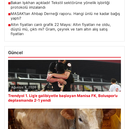
Bakan Işıkhan açıkladı! Tekstil sektörüne yönelik işbirliği
■
protokolü imzalandı
MASAK’tan Ahbap Derneği raporu. Hangi ünlü ne kadar bağış
■
yaptı?
Altın fiyatları canlı grafik 22 Mayıs: Altın fiyatları ne oldu,
■
düştü mü, çıktı mı? Gram, çeyrek ve tam altın alış satış
fiyatları
Güncel
Ağustos 8, 2026
Trendyol 1. Lig’e galibiyetle başlayan Manisa FK, Boluspor’u
deplasmanda 2-1 yendi