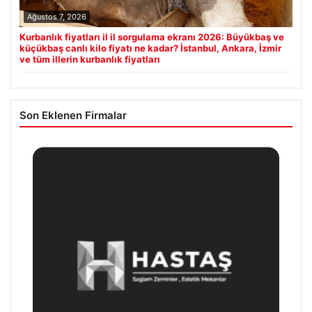
Ağustos 7, 2026
Kurbanlık fiyatları il il sorgulama ekranı 2026: Büyükbaş ve
küçükbaş canlı kilo fiyatı ne kadar? İstanbul, Ankara, İzmir
ve tüm illerin kurbanlık fiyatları
Son Eklenen Firmalar