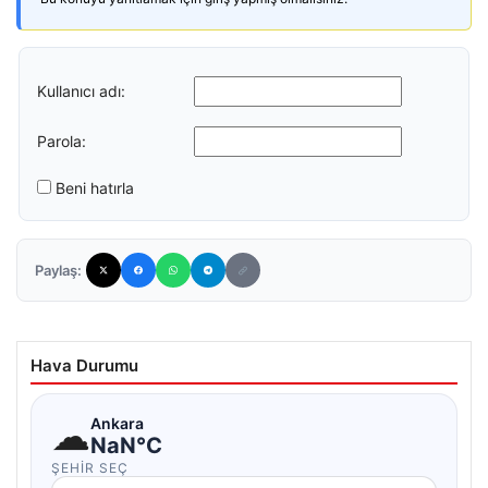
Kullanıcı adı:
Parola:
Beni hatırla
Paylaş:
Hava Durumu
☁
Ankara
NaN°C
ŞEHIR SEÇ