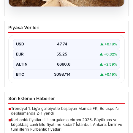
07.08.2026
Kurbanlık fiyatları il il sorgulama ekranı
Piyasa Verileri
2026: Büyükbaş ve küçükbaş canlı kilo
fiyatı ne kadar? İstanbul, Ankara, İzmir
ve tüm illerin kurbanlık fiyatları
USD
47.74
▲ +0.18%
EUR
55.25
▲ +0.32%
ALTIN
6660.6
▲ +2.59%
BTC
3098714
▲ +0.19%
Son Eklenen Haberler
Trendyol 1. Lig’e galibiyetle başlayan Manisa FK, Boluspor’u
■
deplasmanda 2-1 yendi
Kurbanlık fiyatları il il sorgulama ekranı 2026: Büyükbaş ve
■
küçükbaş canlı kilo fiyatı ne kadar? İstanbul, Ankara, İzmir ve
tüm illerin kurbanlık fiyatları