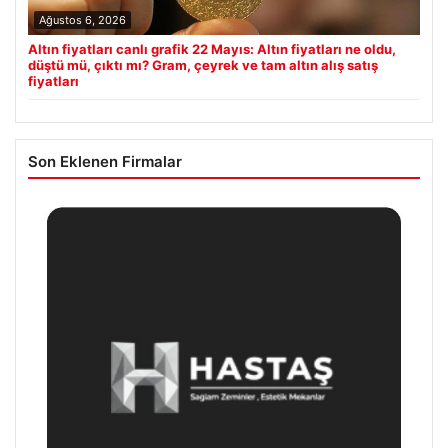
Ağustos 6, 2026
Altın fiyatları canlı grafik 22 Mayıs: Altın fiyatları ne oldu,
düştü mü, çıktı mı? Gram, çeyrek ve tam altın alış satış
fiyatları
Son Eklenen Firmalar