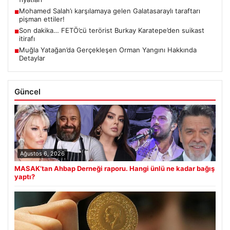
Mohamed Salah’ı karşılamaya gelen Galatasaraylı taraftarı
■
pişman ettiler!
Son dakika… FETÖ’cü terörist Burkay Karatepe’den suikast
■
itirafı
Muğla Yatağan’da Gerçekleşen Orman Yangını Hakkında
■
Detaylar
Güncel
Ağustos 6, 2026
MASAK’tan Ahbap Derneği raporu. Hangi ünlü ne kadar bağış
yaptı?