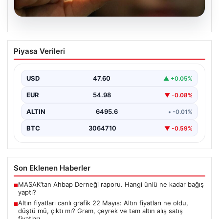
06.08.2026
Altın fiyatları canlı grafik 22 Mayıs: Altın
Piyasa Verileri
fiyatları ne oldu, düştü mü, çıktı mı?
Gram, çeyrek ve tam altın alış satış
fiyatları
USD
47.60
▲ +0.05%
Altın fiyatlarında son durum merak ediliyor. Ankara
EUR
54.98
▼ -0.08%
Bölge Adliye Mahkemesi’nin CHP'ye mutlak butlan
kararı…
ALTIN
6495.6
• -0.01%
BTC
3064710
▼ -0.59%
Son Eklenen Haberler
MASAK’tan Ahbap Derneği raporu. Hangi ünlü ne kadar bağış
■
yaptı?
Altın fiyatları canlı grafik 22 Mayıs: Altın fiyatları ne oldu,
■
düştü mü, çıktı mı? Gram, çeyrek ve tam altın alış satış
fiyatları