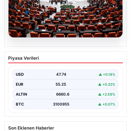
09.08.2026
Terörsüz Türkiye Yasa Teklifi Yasama
Piyasa Verileri
Sürecinde Öne Çıkıyor
Türkiye Büyük Millet Meclisi’nde, terörle mücadele ve
toplumsal bütünleşmeyi güçlendirmeyi amaçlayan yeni
USD
47.74
▲ +0.18%
yasa tasarısı…
EUR
55.25
▲ +0.32%
ALTIN
6660.6
▲ +2.59%
BTC
3100955
▲ +0.07%
Son Eklenen Haberler