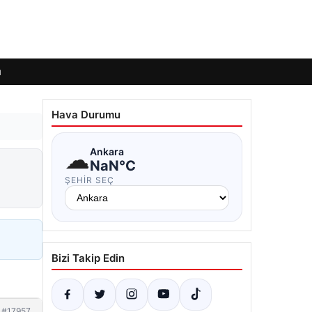
ı
Hava Durumu
☁
Ankara
NaN°C
ŞEHIR SEÇ
Bizi Takip Edin
#17957