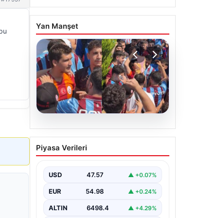
Yan Manşet
 bu
05.08.2026
Mohamed Salah’ı
Piyasa Verileri
karşılamaya gelen
Galatasaraylı taraftarı
pişman ettiler!
USD
47.57
▲ +0.07%
EUR
54.98
▲ +0.24%
ALTIN
6498.4
▲ +4.29%