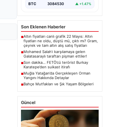
BTC
3084530
▲ +1.47%
Son Eklenen Haberler
Altın fiyatları canlı grafik 22 Mayıs: Altın
■
fiyatları ne oldu, düştü mü, çıktı mı? Gram,
çeyrek ve tam altın alış satış fiyatları
Mohamed Salah’ı karşılamaya gelen
■
Galatasaraylı taraftarı pişman ettiler!
Son dakika… FETÖ’cü terörist Burkay
■
Karatepe’den suikast itirafı
Muğla Yatağan’da Gerçekleşen Orman
■
Yangını Hakkında Detaylar
Bahçe Mutfakları ve Şık Yaşam Bölgeleri
■
Güncel