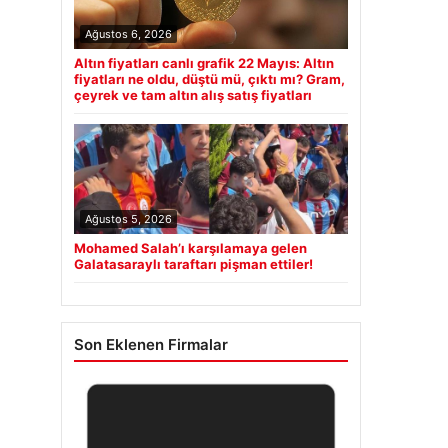
Ağustos 6, 2026
Altın fiyatları canlı grafik 22 Mayıs: Altın
fiyatları ne oldu, düştü mü, çıktı mı? Gram,
çeyrek ve tam altın alış satış fiyatları
Ağustos 5, 2026
Mohamed Salah’ı karşılamaya gelen
Galatasaraylı taraftarı pişman ettiler!
Son Eklenen Firmalar