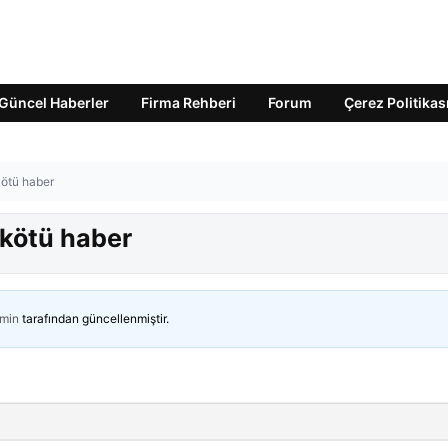
Güncel Haberler
Firma Rehberi
Forum
Çerez Politikas
kötü haber
 kötü haber
min
tarafından güncellenmiştir.