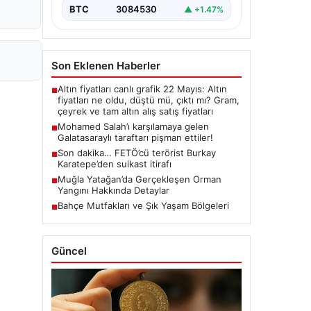
BTC
3084530
▲ +1.47%
Son Eklenen Haberler
Altın fiyatları canlı grafik 22 Mayıs: Altın
■
fiyatları ne oldu, düştü mü, çıktı mı? Gram,
çeyrek ve tam altın alış satış fiyatları
Mohamed Salah’ı karşılamaya gelen
■
Galatasaraylı taraftarı pişman ettiler!
Son dakika… FETÖ’cü terörist Burkay
■
Karatepe’den suikast itirafı
Muğla Yatağan’da Gerçekleşen Orman
■
Yangını Hakkında Detaylar
Bahçe Mutfakları ve Şık Yaşam Bölgeleri
■
Güncel