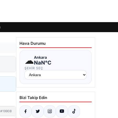
ı
Hava Durumu
☁
Ankara
NaN°C
ŞEHIR SEÇ
Bizi Takip Edin
#19908