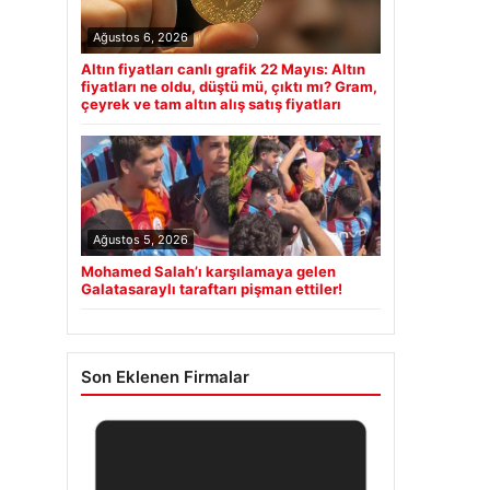
Ağustos 6, 2026
Altın fiyatları canlı grafik 22 Mayıs: Altın
fiyatları ne oldu, düştü mü, çıktı mı? Gram,
çeyrek ve tam altın alış satış fiyatları
Ağustos 5, 2026
Mohamed Salah’ı karşılamaya gelen
Galatasaraylı taraftarı pişman ettiler!
Son Eklenen Firmalar