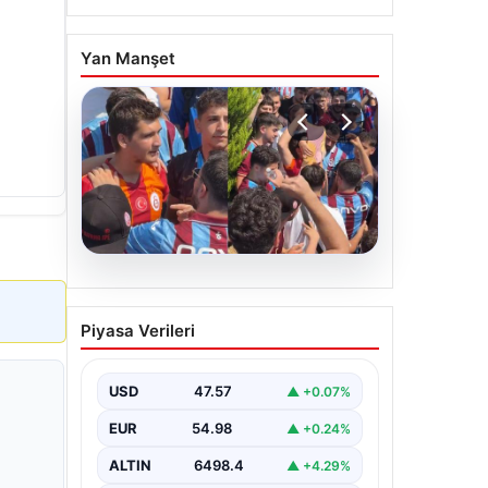
Yan Manşet
05.08.2026
Mohamed Salah’ı
Piyasa Verileri
karşılamaya gelen
Galatasaraylı taraftarı
pişman ettiler!
USD
47.57
▲ +0.07%
EUR
54.98
▲ +0.24%
ALTIN
6498.4
▲ +4.29%