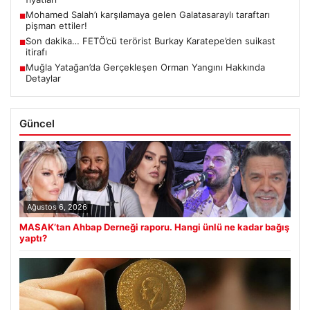
Mohamed Salah’ı karşılamaya gelen Galatasaraylı taraftarı
■
pişman ettiler!
Son dakika… FETÖ’cü terörist Burkay Karatepe’den suikast
■
itirafı
Muğla Yatağan’da Gerçekleşen Orman Yangını Hakkında
■
Detaylar
Güncel
Ağustos 6, 2026
MASAK’tan Ahbap Derneği raporu. Hangi ünlü ne kadar bağış
yaptı?