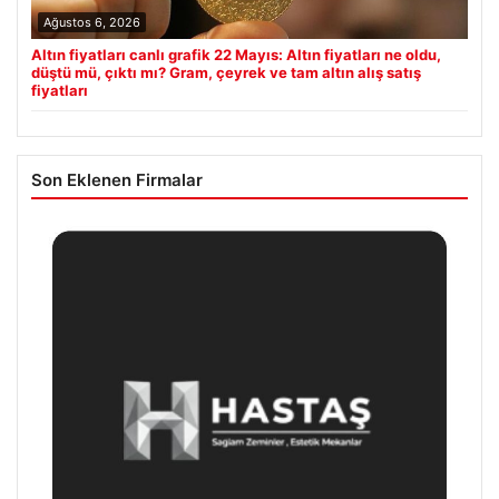
Ağustos 6, 2026
Altın fiyatları canlı grafik 22 Mayıs: Altın fiyatları ne oldu,
düştü mü, çıktı mı? Gram, çeyrek ve tam altın alış satış
fiyatları
Son Eklenen Firmalar