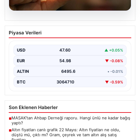
06.08.2026
Altın fiyatları canlı grafik 22 Mayıs: Altın
Piyasa Verileri
fiyatları ne oldu, düştü mü, çıktı mı?
Gram, çeyrek ve tam altın alış satış
fiyatları
USD
47.60
▲ +0.05%
Altın fiyatlarında son durum merak ediliyor. Ankara
EUR
54.98
▼ -0.08%
Bölge Adliye Mahkemesi’nin CHP'ye mutlak butlan
kararı…
ALTIN
6495.6
• -0.01%
BTC
3064710
▼ -0.59%
Son Eklenen Haberler
MASAK’tan Ahbap Derneği raporu. Hangi ünlü ne kadar bağış
■
yaptı?
Altın fiyatları canlı grafik 22 Mayıs: Altın fiyatları ne oldu,
■
düştü mü, çıktı mı? Gram, çeyrek ve tam altın alış satış
fiyatları