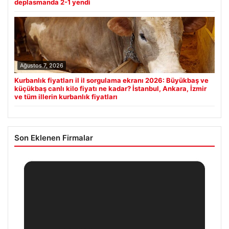
deplasmanda 2-1 yendi
Ağustos 7, 2026
Kurbanlık fiyatları il il sorgulama ekranı 2026: Büyükbaş ve
küçükbaş canlı kilo fiyatı ne kadar? İstanbul, Ankara, İzmir
ve tüm illerin kurbanlık fiyatları
Son Eklenen Firmalar