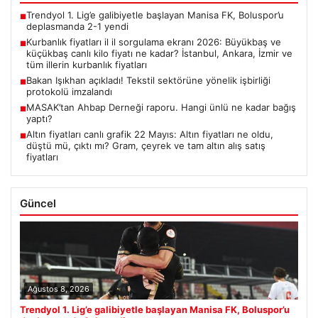
Trendyol 1. Lig’e galibiyetle başlayan Manisa FK, Boluspor’u
■
deplasmanda 2-1 yendi
Kurbanlık fiyatları il il sorgulama ekranı 2026: Büyükbaş ve
■
küçükbaş canlı kilo fiyatı ne kadar? İstanbul, Ankara, İzmir ve
tüm illerin kurbanlık fiyatları
Bakan Işıkhan açıkladı! Tekstil sektörüne yönelik işbirliği
■
protokolü imzalandı
MASAK’tan Ahbap Derneği raporu. Hangi ünlü ne kadar bağış
■
yaptı?
Altın fiyatları canlı grafik 22 Mayıs: Altın fiyatları ne oldu,
■
düştü mü, çıktı mı? Gram, çeyrek ve tam altın alış satış
fiyatları
Güncel
Ağustos 8, 2026
Trendyol 1. Lig’e galibiyetle başlayan Manisa FK, Boluspor’u