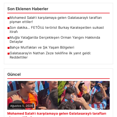
Son Eklenen Haberler
Mohamed Salah’ı karşılamaya gelen Galatasaraylı taraftarı
■
pişman ettiler!
Son dakika… FETÖ’cü terörist Burkay Karatepe’den suikast
■
itirafı
Muğla Yatağan’da Gerçekleşen Orman Yangını Hakkında
■
Detaylar
Bahçe Mutfakları ve Şık Yaşam Bölgeleri
■
Galatasaray’ın Nathan Zeze teklifine ilk yanıt geldi:
■
Reddettiler
Güncel
Ağustos 5, 2026
Mohamed Salah’ı karşılamaya gelen Galatasaraylı taraftarı