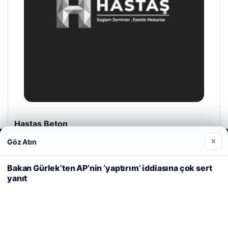
Hastaş Beton
Mayıs 26, 2026
×
Göz Atın
Web sitemizi nasıl kullandığınızı daha iyi anlayabilmek,
deneyiminizi kişiselleştirmek ve geliştirmek amacıyla çerezler
kullanıyoruz.
Çerez Politikamız
Bakan Gürlek’ten AP’nin ‘yaptırım’ iddiasına çok sert
yanıt
Reddet
Kabul Et
© 2026 Haber Kalesi