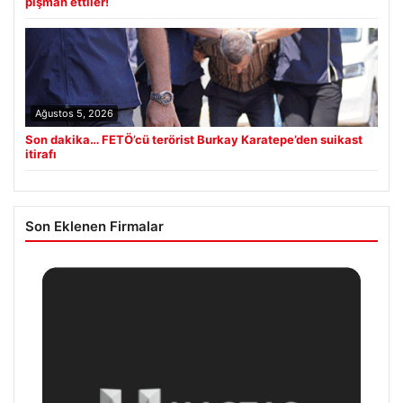
pişman ettiler!
Ağustos 5, 2026
Son dakika… FETÖ’cü terörist Burkay Karatepe’den suikast
itirafı
Son Eklenen Firmalar