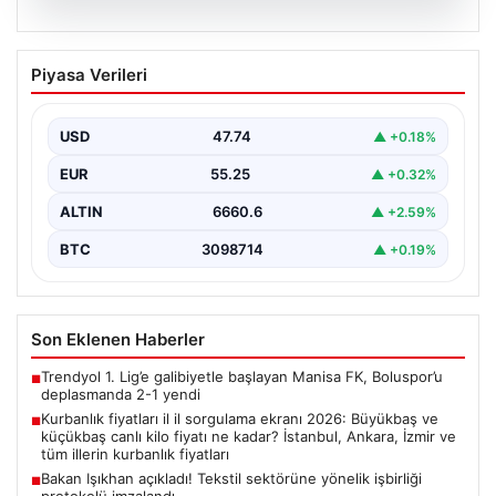
07.08.2026
Kurbanlık fiyatları il il sorgulama ekranı
Piyasa Verileri
2026: Büyükbaş ve küçükbaş canlı kilo
fiyatı ne kadar? İstanbul, Ankara, İzmir
ve tüm illerin kurbanlık fiyatları
USD
47.74
▲ +0.18%
EUR
55.25
▲ +0.32%
ALTIN
6660.6
▲ +2.59%
BTC
3098714
▲ +0.19%
Son Eklenen Haberler
Trendyol 1. Lig’e galibiyetle başlayan Manisa FK, Boluspor’u
■
deplasmanda 2-1 yendi
Kurbanlık fiyatları il il sorgulama ekranı 2026: Büyükbaş ve
■
küçükbaş canlı kilo fiyatı ne kadar? İstanbul, Ankara, İzmir ve
tüm illerin kurbanlık fiyatları
Bakan Işıkhan açıkladı! Tekstil sektörüne yönelik işbirliği
■