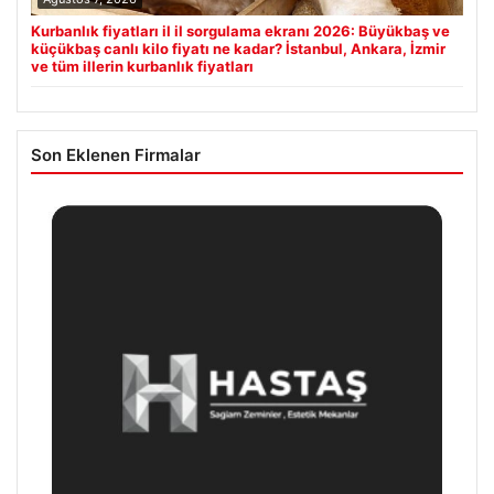
Kurbanlık fiyatları il il sorgulama ekranı 2026: Büyükbaş ve
küçükbaş canlı kilo fiyatı ne kadar? İstanbul, Ankara, İzmir
ve tüm illerin kurbanlık fiyatları
Son Eklenen Firmalar