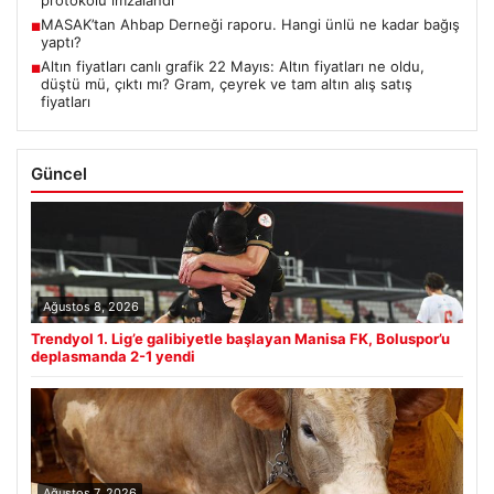
protokolü imzalandı
MASAK’tan Ahbap Derneği raporu. Hangi ünlü ne kadar bağış
■
yaptı?
Altın fiyatları canlı grafik 22 Mayıs: Altın fiyatları ne oldu,
■
düştü mü, çıktı mı? Gram, çeyrek ve tam altın alış satış
fiyatları
Güncel
Ağustos 8, 2026
Trendyol 1. Lig’e galibiyetle başlayan Manisa FK, Boluspor’u
deplasmanda 2-1 yendi
Ağustos 7, 2026