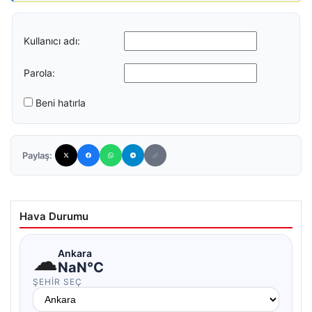
Kullanıcı adı:
Parola:
Beni hatırla
Paylaş:
Hava Durumu
☁
Ankara
NaN°C
ŞEHIR SEÇ