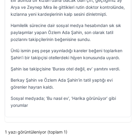
Elif adında bir kızları daha olacak olan çift, geçtiğimiz ay
Arya ve Zeynep Mira ile gittikleri rutin doktor kontrolünde,
kızlarına yeni kardeşlerinin kalp sesini dinletmişti.
Hamilelik sürecine dair sosyal medya hesabından sık sık
paylaşımlar yapan Özlem Ada Şahin, son olarak tatil
pozlarını takipçilerinin beğenisine sundu.
Ünlü ismin peş peşe yayınladığı kareler beğeni toplarken
Şahin’i bir takipçisi otellerdeki hijyen konusunda uyardı.
Şahin ise takipçisine ‘Burası otel değil, ev’ yanıtını verdi.
Berkay Şahin ve Özlem Ada Şahin’in tatil yaptığı evi
görenler hayran kaldı.
Sosyal medyada; ‘Bu nasıl ev’, ‘Harika görünüyor’ gibi
yorumlar
1 yazı görüntüleniyor (toplam 1)