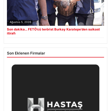
Ağustos 5, 2026
Son dakika… FETÖ’cü terörist Burkay Karatepe’den suikast
itirafı
Son Eklenen Firmalar