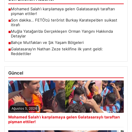
Mohamed Salah’ı karşılamaya gelen Galatasaraylı taraftarı
■
pişman ettiler!
Son dakika… FETÖ’cü terörist Burkay Karatepe’den suikast
■
itirafı
Muğla Yatağan’da Gerçekleşen Orman Yangını Hakkında
■
Detaylar
Bahçe Mutfakları ve Şık Yaşam Bölgeleri
■
Galatasaray’ın Nathan Zeze teklifine ilk yanıt geldi:
■
Reddettiler
Güncel
Ağustos 5, 2026
Mohamed Salah’ı karşılamaya gelen Galatasaraylı taraftarı
pişman ettiler!