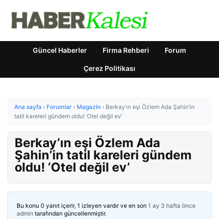
Güncel Haberler
Firma Rehberi
Forum
Çerez Politikası
Ana sayfa
›
Forumlar
›
Magazin
›
Berkay’ın eşi Özlem Ada Şahin’in
tatil kareleri gündem oldu! ‘Otel değil ev’
Berkay’ın eşi Özlem Ada
Şahin’in tatil kareleri gündem
oldu! ‘Otel değil ev’
Bu konu 0 yanıt içerir, 1 izleyen vardır ve en son
1 ay 3 hafta önce
admin
tarafından güncellenmiştir.