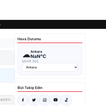
ı
Hava Durumu
☁
Ankara
NaN°C
ŞEHIR SEÇ
Bizi Takip Edin
#27011