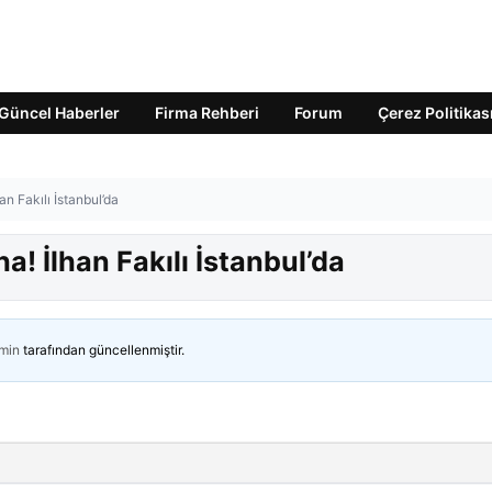
Güncel Haberler
Firma Rehberi
Forum
Çerez Politikas
an Fakılı İstanbul’da
a! İlhan Fakılı İstanbul’da
min
tarafından güncellenmiştir.