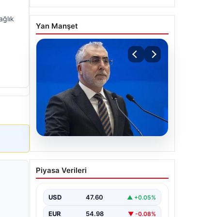
ağlık
Yan Manşet
07.08.2026
Bakan Işıkhan açıkladı!
Piyasa Verileri
Tekstil sektörüne yönelik
işbirliği protokolü
imzalandı
USD
47.60
▲ +0.05%
Bakanlıktan yapılan açıklamaya göre,
EUR
54.98
▼ -0.08%