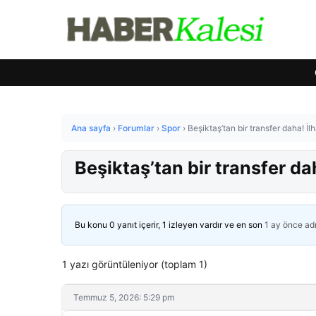
Ana sayfa
›
Forumlar
›
Spor
›
Beşiktaş’tan bir transfer daha! İlh
Beşiktaş’tan bir transfer dah
Bu konu 0 yanıt içerir, 1 izleyen vardır ve en son
1 ay önce
ad
1 yazı görüntüleniyor (toplam 1)
Temmuz 5, 2026: 5:29 pm