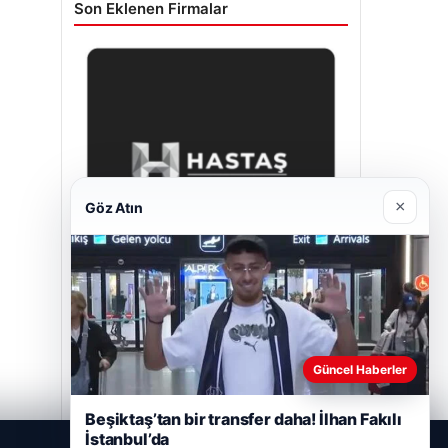
Son Eklenen Firmalar
×
Göz Atın
Prenses Night Club
Nisan 29, 2026
Güncel Haberler
Beşiktaş’tan bir transfer daha! İlhan Fakılı
İstanbul’da