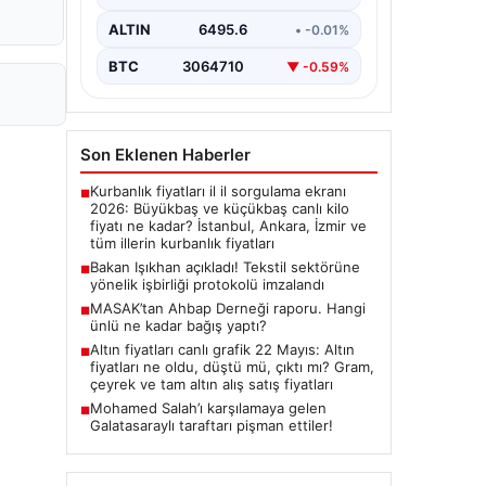
imza törenine Çalışma ve Sosyal
Güvenlik Bakanı Vedat Işıkhan ile…
ALTIN
6495.6
• -0.01%
BTC
3064710
▼ -0.59%
Son Eklenen Haberler
Kurbanlık fiyatları il il sorgulama ekranı
■
2026: Büyükbaş ve küçükbaş canlı kilo
fiyatı ne kadar? İstanbul, Ankara, İzmir ve
tüm illerin kurbanlık fiyatları
Bakan Işıkhan açıkladı! Tekstil sektörüne
■
yönelik işbirliği protokolü imzalandı
MASAK’tan Ahbap Derneği raporu. Hangi
■
ünlü ne kadar bağış yaptı?
Altın fiyatları canlı grafik 22 Mayıs: Altın
■
fiyatları ne oldu, düştü mü, çıktı mı? Gram,
çeyrek ve tam altın alış satış fiyatları
Mohamed Salah’ı karşılamaya gelen
■
Galatasaraylı taraftarı pişman ettiler!