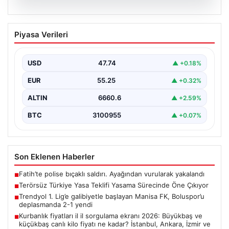
09.08.2026
Terörsüz Türkiye Yasa Teklifi Yasama
Piyasa Verileri
Sürecinde Öne Çıkıyor
Türkiye Büyük Millet Meclisi’nde, terörle mücadele ve
toplumsal bütünleşmeyi güçlendirmeyi amaçlayan yeni
USD
47.74
▲ +0.18%
yasa tasarısı…
EUR
55.25
▲ +0.32%
ALTIN
6660.6
▲ +2.59%
BTC
3100955
▲ +0.07%
Son Eklenen Haberler
Fatih’te polise bıçaklı saldırı. Ayağından vurularak yakalandı
■
Terörsüz Türkiye Yasa Teklifi Yasama Sürecinde Öne Çıkıyor
■
Trendyol 1. Lig’e galibiyetle başlayan Manisa FK, Boluspor’u
■
deplasmanda 2-1 yendi
Kurbanlık fiyatları il il sorgulama ekranı 2026: Büyükbaş ve
■
küçükbaş canlı kilo fiyatı ne kadar? İstanbul, Ankara, İzmir ve