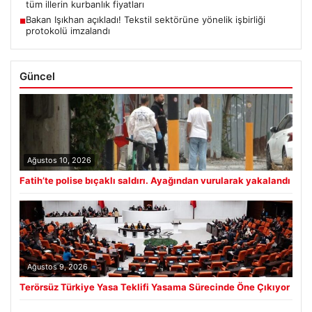
tüm illerin kurbanlık fiyatları
Bakan Işıkhan açıkladı! Tekstil sektörüne yönelik işbirliği
■
protokolü imzalandı
Güncel
Ağustos 10, 2026
Fatih’te polise bıçaklı saldırı. Ayağından vurularak yakalandı
Ağustos 9, 2026
Terörsüz Türkiye Yasa Teklifi Yasama Sürecinde Öne Çıkıyor