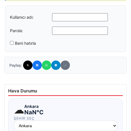
Kullanıcı adı:
Parola:
Beni hatırla
Paylaş:
Hava Durumu
☁
Ankara
NaN°C
ŞEHIR SEÇ