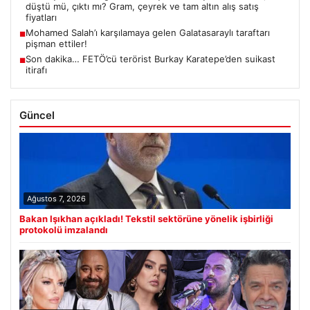
düştü mü, çıktı mı? Gram, çeyrek ve tam altın alış satış
fiyatları
Mohamed Salah’ı karşılamaya gelen Galatasaraylı taraftarı
■
pişman ettiler!
Son dakika… FETÖ’cü terörist Burkay Karatepe’den suikast
■
itirafı
Güncel
Ağustos 7, 2026
Bakan Işıkhan açıkladı! Tekstil sektörüne yönelik işbirliği
protokolü imzalandı