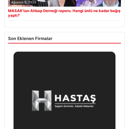
Ağustos 6, 2026
MASAK’tan Ahbap Derneği raporu. Hangi ünlü ne kadar bağış
yaptı?
Son Eklenen Firmalar