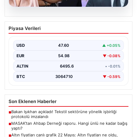
06.08.2026
MASAK’tan Ahbap Derneği raporu.
Piyasa Verileri
Hangi ünlü ne kadar bağış yaptı?
{"title": "MASAK Raporunda Ahbap Derneği'ne Yapılan
Bağışlar ve Ünlü İsimlerin Katkıları", "content": "İstanbul
USD
47.60
▲ +0.05%
Cumhuriyet…
EUR
54.98
▼ -0.08%
ALTIN
6495.6
• -0.01%
BTC
3064710
▼ -0.59%
Son Eklenen Haberler
Bakan Işıkhan açıkladı! Tekstil sektörüne yönelik işbirliği
■
protokolü imzalandı
MASAK’tan Ahbap Derneği raporu. Hangi ünlü ne kadar bağış
■
yaptı?
Altın fiyatları canlı grafik 22 Mayıs: Altın fiyatları ne oldu,
■