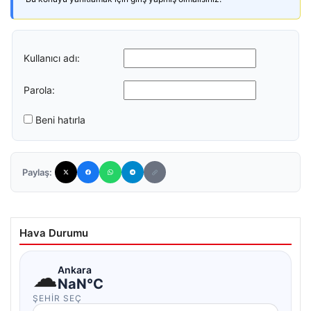
Kullanıcı adı:
Parola:
Beni hatırla
Paylaş:
Hava Durumu
☁
Ankara
NaN°C
ŞEHIR SEÇ