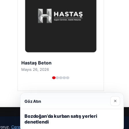
Hastaş Beton
Mayıs 26, 2026
×
Göz Atın
Bozdoğan’da kurban satış yerleri
denetlendi
ıyoruz.
Çerez Politikamız
Reddet
Kabul Et