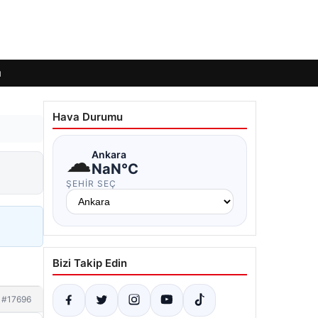
ı
Hava Durumu
☁
Ankara
NaN°C
ŞEHIR SEÇ
Bizi Takip Edin
#17696