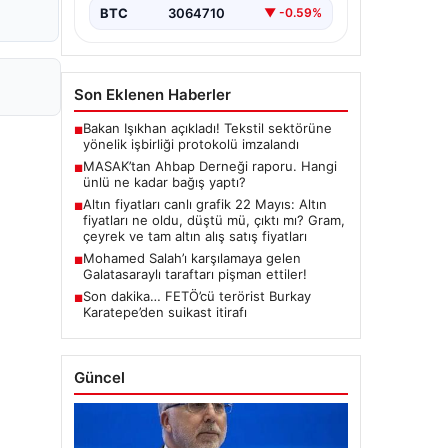
BTC
3064710
▼ -0.59%
Son Eklenen Haberler
Bakan Işıkhan açıkladı! Tekstil sektörüne
■
yönelik işbirliği protokolü imzalandı
MASAK’tan Ahbap Derneği raporu. Hangi
■
ünlü ne kadar bağış yaptı?
Altın fiyatları canlı grafik 22 Mayıs: Altın
■
fiyatları ne oldu, düştü mü, çıktı mı? Gram,
çeyrek ve tam altın alış satış fiyatları
Mohamed Salah’ı karşılamaya gelen
■
Galatasaraylı taraftarı pişman ettiler!
Son dakika… FETÖ’cü terörist Burkay
■
Karatepe’den suikast itirafı
Güncel