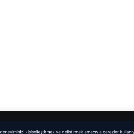
 deneyiminizi kişiselleştirmek ve geliştirmek amacıyla çerezler kullan