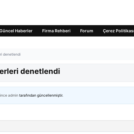
Güncel Haberler
Firma Rehberi
Forum
Çerez Politikas
ri denetlendi
rleri denetlendi
 önce
admin
tarafından güncellenmiştir.