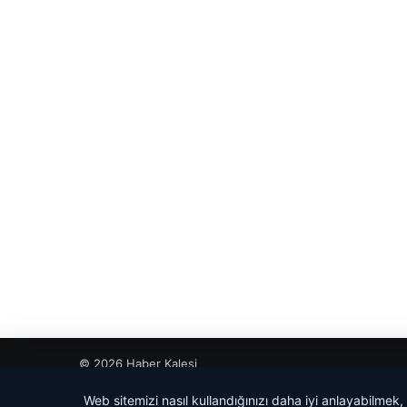
© 2026 Haber Kalesi
etcio
Web sitemizi nasıl kullandığınızı daha iyi anlayabilmek,