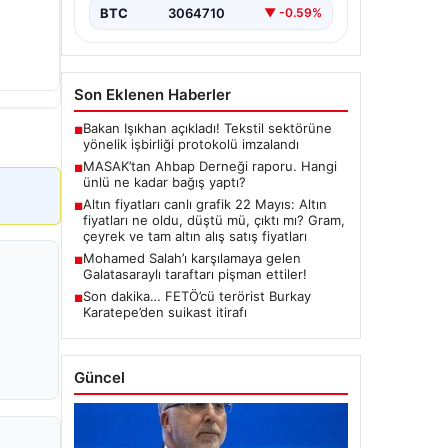
BTC
3064710
▼ -0.59%
Son Eklenen Haberler
Bakan Işıkhan açıkladı! Tekstil sektörüne
■
yönelik işbirliği protokolü imzalandı
MASAK’tan Ahbap Derneği raporu. Hangi
■
ünlü ne kadar bağış yaptı?
Altın fiyatları canlı grafik 22 Mayıs: Altın
■
fiyatları ne oldu, düştü mü, çıktı mı? Gram,
çeyrek ve tam altın alış satış fiyatları
Mohamed Salah’ı karşılamaya gelen
■
Galatasaraylı taraftarı pişman ettiler!
Son dakika… FETÖ’cü terörist Burkay
■
Karatepe’den suikast itirafı
Güncel