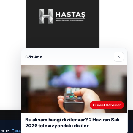
×
Göz Atın
Prenses Night Club
Nisan 29, 2026
Güncel Haberler
Bu akşam hangi diziler var? 2 Haziran Salı
2026 televizyondaki diziler
ıyoruz.
Çerez Politikamız
Reddet
Kabul Et