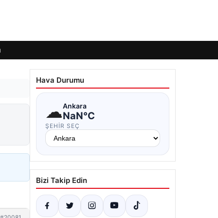
ı
Hava Durumu
☁
Ankara
NaN°C
ŞEHIR SEÇ
Bizi Takip Edin
#20081