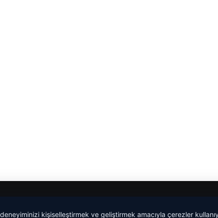
 deneyiminizi kişiselleştirmek ve geliştirmek amacıyla çerezler kullan