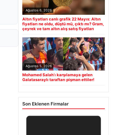
Ağustos 6, 2026
Altın fiyatları canlı grafik 22 Mayıs: Altın
fiyatları ne oldu, düştü mü, çıktı mı? Gram,
çeyrek ve tam altın alış satış fiyatları
Ağustos 5, 2026
Mohamed Salah’ı karşılamaya gelen
Galatasaraylı taraftarı pişman ettiler!
Son Eklenen Firmalar