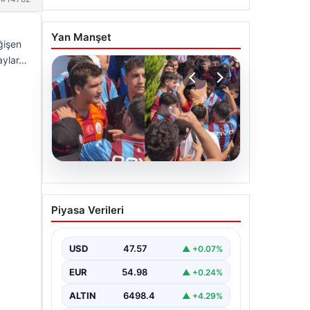
Yan Manşet
ğişen
taylar…
05.08.2026
Mohamed Salah’ı
Piyasa Verileri
karşılamaya gelen
Galatasaraylı taraftarı
pişman ettiler!
USD
47.57
▲ +0.07%
EUR
54.98
▲ +0.24%
ALTIN
6498.4
▲ +4.29%