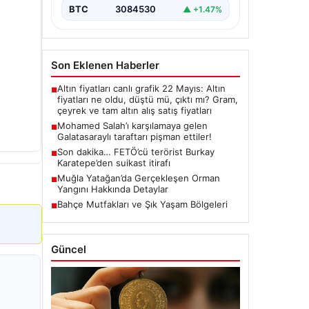
BTC
3084530
▲ +1.47%
Son Eklenen Haberler
Altın fiyatları canlı grafik 22 Mayıs: Altın
■
fiyatları ne oldu, düştü mü, çıktı mı? Gram,
çeyrek ve tam altın alış satış fiyatları
Mohamed Salah’ı karşılamaya gelen
■
Galatasaraylı taraftarı pişman ettiler!
Son dakika… FETÖ’cü terörist Burkay
■
Karatepe’den suikast itirafı
Muğla Yatağan’da Gerçekleşen Orman
■
Yangını Hakkında Detaylar
Bahçe Mutfakları ve Şık Yaşam Bölgeleri
■
Güncel