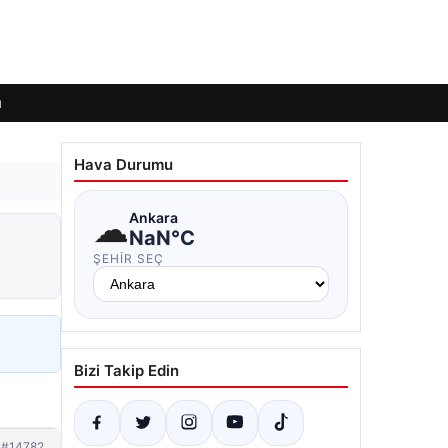
ı
Hava Durumu
☁
Ankara
NaN°C
ŞEHIR SEÇ
Bizi Takip Edin
#14782