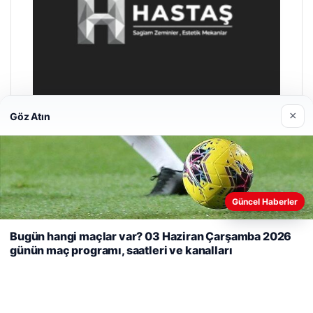
×
Göz Atın
Prenses Night Club
Nisan 29, 2026
Web sitemizi nasıl kullandığınızı daha iyi anlayabilmek,
Güncel Haberler
deneyiminizi kişiselleştirmek ve geliştirmek amacıyla çerezler
kullanıyoruz.
Çerez Politikamız
Bugün hangi maçlar var? 03 Haziran Çarşamba 2026
günün maç programı, saatleri ve kanalları
Reddet
Kabul Et
© 2026 Haber Kalesi