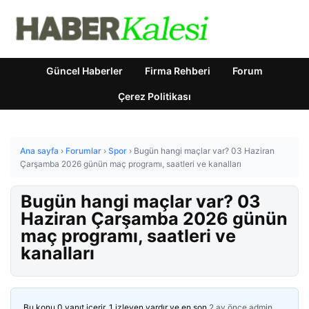
Güncel Haberler
Firma Rehberi
Forum
Çerez Politikası
Ana sayfa
›
Forumlar
›
Spor
›
Bugün hangi maçlar var? 03 Haziran
Çarşamba 2026 günün maç programı, saatleri ve kanalları
Bugün hangi maçlar var? 03
Haziran Çarşamba 2026 günün
maç programı, saatleri ve
kanalları
Bu konu 0 yanıt içerir, 1 izleyen vardır ve en son
2 ay önce
admin