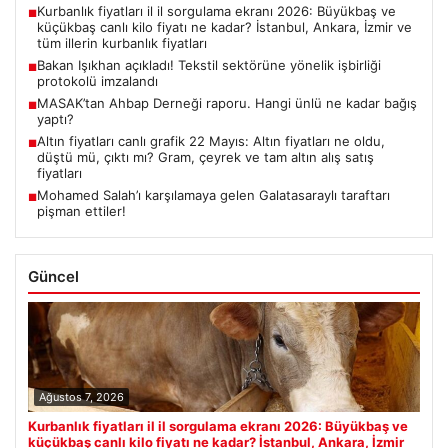
Kurbanlık fiyatları il il sorgulama ekranı 2026: Büyükbaş ve
■
küçükbaş canlı kilo fiyatı ne kadar? İstanbul, Ankara, İzmir ve
tüm illerin kurbanlık fiyatları
Bakan Işıkhan açıkladı! Tekstil sektörüne yönelik işbirliği
■
protokolü imzalandı
MASAK’tan Ahbap Derneği raporu. Hangi ünlü ne kadar bağış
■
yaptı?
Altın fiyatları canlı grafik 22 Mayıs: Altın fiyatları ne oldu,
■
düştü mü, çıktı mı? Gram, çeyrek ve tam altın alış satış
fiyatları
Mohamed Salah’ı karşılamaya gelen Galatasaraylı taraftarı
■
pişman ettiler!
Güncel
Ağustos 7, 2026
Kurbanlık fiyatları il il sorgulama ekranı 2026: Büyükbaş ve
küçükbaş canlı kilo fiyatı ne kadar? İstanbul, Ankara, İzmir