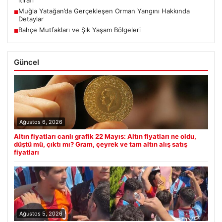
itirafı
Muğla Yatağan’da Gerçekleşen Orman Yangını Hakkında
■
Detaylar
Bahçe Mutfakları ve Şık Yaşam Bölgeleri
■
Güncel
Ağustos 6, 2026
Altın fiyatları canlı grafik 22 Mayıs: Altın fiyatları ne oldu,
düştü mü, çıktı mı? Gram, çeyrek ve tam altın alış satış
fiyatları
Ağustos 5, 2026