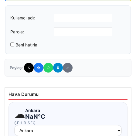
Kullanıcı adı:
Parola:
Beni hatırla
Paylaş:
Hava Durumu
☁
Ankara
NaN°C
ŞEHIR SEÇ