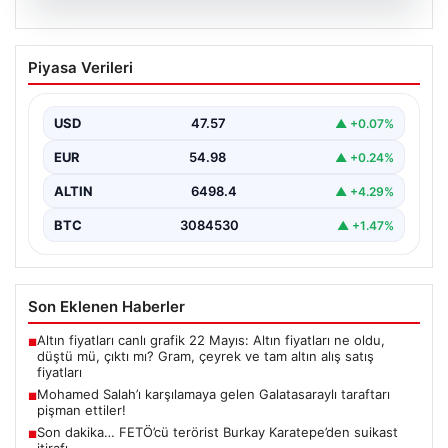
05.08.2026
Mohamed Salah’ı karşılamaya gelen
Piyasa Verileri
Galatasaraylı taraftarı pişman ettiler!
USD
47.57
▲ +0.07%
EUR
54.98
▲ +0.24%
ALTIN
6498.4
▲ +4.29%
BTC
3084530
▲ +1.47%
Son Eklenen Haberler
Altın fiyatları canlı grafik 22 Mayıs: Altın fiyatları ne oldu,
■
düştü mü, çıktı mı? Gram, çeyrek ve tam altın alış satış
fiyatları
Mohamed Salah’ı karşılamaya gelen Galatasaraylı taraftarı
■
pişman ettiler!
Son dakika… FETÖ’cü terörist Burkay Karatepe’den suikast
■