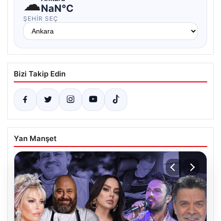
☁
NaN°C
ŞEHIR SEÇ
Bizi Takip Edin
Yan Manşet