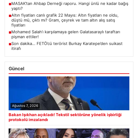
MASAK’tan Ahbap Derneği raporu. Hangi ünlü ne kadar bağış
■
yaptı?
Altın fiyatları canlı grafik 22 Mayıs: Altın fiyatları ne oldu,
■
düştü mü, çıktı mı? Gram, çeyrek ve tam altın alış satış
fiyatları
Mohamed Salah’ı karşılamaya gelen Galatasaraylı taraftarı
■
pişman ettiler!
Son dakika… FETÖ’cü terörist Burkay Karatepe’den suikast
■
itirafı
Güncel
Ağustos 7, 2026
Bakan Işıkhan açıkladı! Tekstil sektörüne yönelik işbirliği
protokolü imzalandı