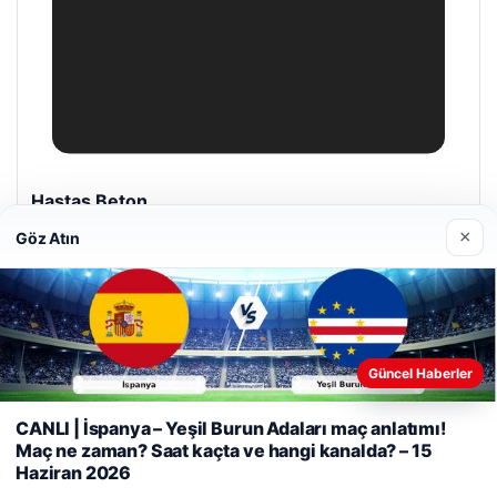
Prenses Night Club
Nisan 29, 2026
×
Göz Atın
Güncel Haberler
Web sitemizi nasıl kullandığınızı daha iyi anlayabilmek,
© 2026 Haber Kalesi
deneyiminizi kişiselleştirmek ve geliştirmek amacıyla çerezler
CANLI | İspanya – Yeşil Burun Adaları maç anlatımı!
kullanıyoruz.
Çerez Politikamız
tcio
Maç ne zaman? Saat kaçta ve hangi kanalda? – 15
Haziran 2026
Reddet
Kabul Et