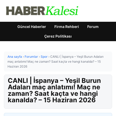
Güncel Haberler
Firma Rehberi
Forum
Çerez Politikası
Ana sayfa
›
Forumlar
›
Spor
›
CANLI | İspanya – Yeşil Burun Adaları
maç anlatımı! Maç ne zaman? Saat kaçta ve hangi kanalda? – 15
Haziran 2026
CANLI | İspanya – Yeşil Burun
Adaları maç anlatımı! Maç ne
zaman? Saat kaçta ve hangi
kanalda? – 15 Haziran 2026