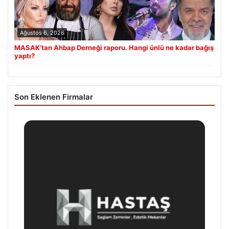
Ağustos 6, 2026
MASAK’tan Ahbap Derneği raporu. Hangi ünlü ne kadar bağış
yaptı?
Son Eklenen Firmalar