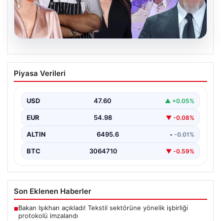
06.08.2026
MASAK’tan Ahbap Derneği raporu.
Piyasa Verileri
Hangi ünlü ne kadar bağış yaptı?
{"title": "MASAK Raporunda Ahbap Derneği'ne Yapılan
Bağışlar ve Ünlü İsimlerin Katkıları", "content": "İstanbul
USD
47.60
▲ +0.05%
Cumhuriyet…
EUR
54.98
▼ -0.08%
ALTIN
6495.6
• -0.01%
BTC
3064710
▼ -0.59%
Son Eklenen Haberler
Bakan Işıkhan açıkladı! Tekstil sektörüne yönelik işbirliği
■
protokolü imzalandı