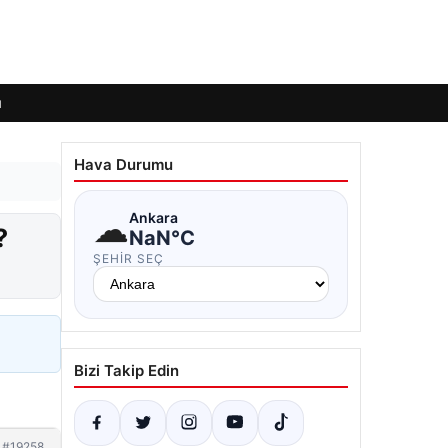
ı
Hava Durumu
☁
Ankara
?
NaN°C
ŞEHIR SEÇ
Bizi Takip Edin
#19258