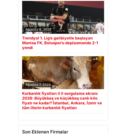
Ağustos 8, 2026
Trendyol 1. Lig’e galibiyetle başlayan
Manisa FK, Boluspor’u deplasmanda 2-1
yendi
Ağustos 7, 2026
Kurbanlık fiyatları il il sorgulama ekranı
2026: Büyükbaş ve küçükbaş canlı kilo
fiyatı ne kadar? İstanbul, Ankara, İzmir ve
tüm illerin kurbanlık fiyatları
Son Eklenen Firmalar