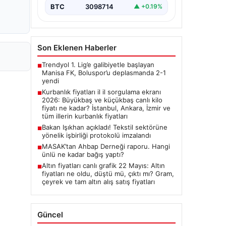
BTC
3098714
▲ +0.19%
Son Eklenen Haberler
Trendyol 1. Lig’e galibiyetle başlayan
■
Manisa FK, Boluspor’u deplasmanda 2-1
yendi
Kurbanlık fiyatları il il sorgulama ekranı
■
2026: Büyükbaş ve küçükbaş canlı kilo
fiyatı ne kadar? İstanbul, Ankara, İzmir ve
tüm illerin kurbanlık fiyatları
Bakan Işıkhan açıkladı! Tekstil sektörüne
■
yönelik işbirliği protokolü imzalandı
MASAK’tan Ahbap Derneği raporu. Hangi
■
ünlü ne kadar bağış yaptı?
Altın fiyatları canlı grafik 22 Mayıs: Altın
■
fiyatları ne oldu, düştü mü, çıktı mı? Gram,
çeyrek ve tam altın alış satış fiyatları
Güncel