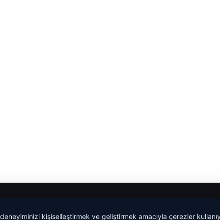
 deneyiminizi kişiselleştirmek ve geliştirmek amacıyla çerezler kullan