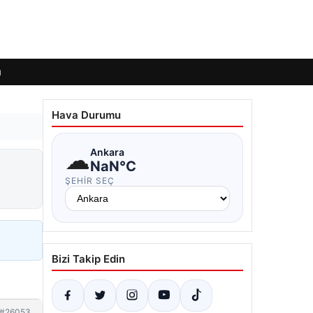
ı
Hava Durumu
☁
Ankara
NaN°C
ŞEHIR SEÇ
Bizi Takip Edin
#26053