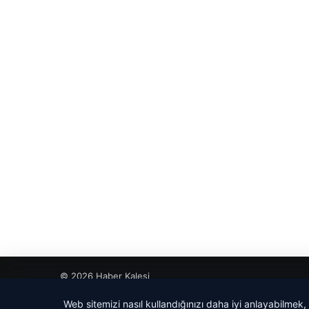
© 2026 Haber Kalesi
betcio
Web sitemizi nasıl kullandığınızı daha iyi anlayabilmek,