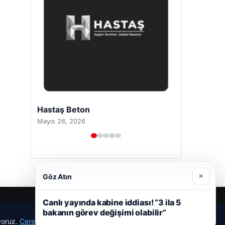
Hastaş Beton
Mayıs 26, 2026
×
Göz Atın
Canlı yayında kabine iddiası! “3 ila 5
bakanın görev değişimi olabilir”
ıyoruz.
Çerez Politikamız
Reddet
Kabul Et