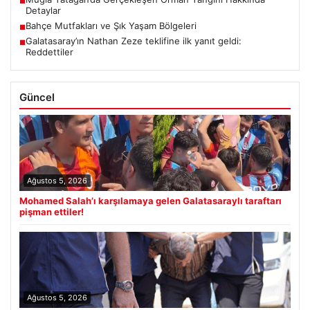
■
Detaylar
Bahçe Mutfakları ve Şık Yaşam Bölgeleri
■
Galatasaray’ın Nathan Zeze teklifine ilk yanıt geldi:
■
Reddettiler
Güncel
Ağustos 5, 2026
Mohamed Salah’ı karşılamaya gelen Galatasaraylı taraftarı
pişman ettiler!
Ağustos 5, 2026