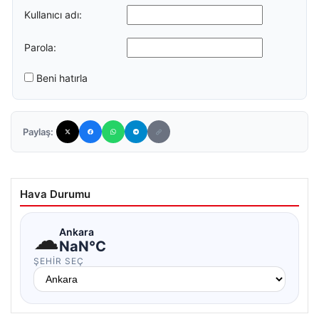
Kullanıcı adı:
Parola:
Beni hatırla
Paylaş:
Hava Durumu
☁
Ankara
NaN°C
ŞEHIR SEÇ