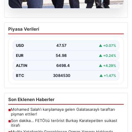
05.08.2026
Son dakika… FETÖ’cü terörist Burkay
Piyasa Verileri
Karatepe’den suikast itirafı
Muğla Cumhuriyet Başsavcılığı koordinesinde
Afyonkarahisar, Eskişehir ve Muğla emniyet
USD
47.57
▲ +0.07%
müdürlüklerince yürütülen ortak çalışma sonucu…
EUR
54.98
▲ +0.24%
ALTIN
6498.4
▲ +4.29%
BTC
3084530
▲ +1.47%
Son Eklenen Haberler
Mohamed Salah’ı karşılamaya gelen Galatasaraylı taraftarı
■
pişman ettiler!
Son dakika… FETÖ’cü terörist Burkay Karatepe’den suikast
■
itirafı
Muğla Yatağan’da Gerçekleşen Orman Yangını Hakkında