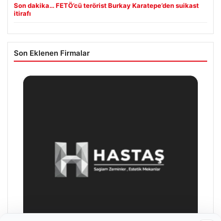
Son dakika… FETÖ’cü terörist Burkay Karatepe’den suikast
itirafı
Son Eklenen Firmalar