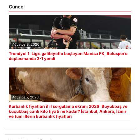
Güncel
Ağustos 8, 2026
Trendyol 1. Lig’e galibiyetle başlayan Manisa FK, Boluspor’u
deplasmanda 2-1 yendi
Ağustos 7, 2026
Kurbanlık fiyatları il il sorgulama ekranı 2026: Büyükbaş ve
küçükbaş canlı kilo fiyatı ne kadar? İstanbul, Ankara, İzmir
ve tüm illerin kurbanlık fiyatları