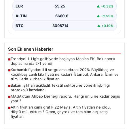
EUR
55.25
▲ +0.32%
ALTIN
6660.6
▲ +2.59%
BTC
3098714
▲ +0.19%
Son Eklenen Haberler
Trendyol 1. Lig’e galibiyetle başlayan Manisa FK, Boluspor’u
■
deplasmanda 2-1 yendi
Kurbanlık fiyatları il il sorgulama ekranı 2026: Büyükbaş ve
■
küçükbaş canlı kilo fiyatı ne kadar? İstanbul, Ankara, İzmir ve
tüm illerin kurbanlık fiyatları
Bakan Işıkhan açıkladı! Tekstil sektörüne yönelik işbirliği
■
protokolü imzalandı
MASAK’tan Ahbap Derneği raporu. Hangi ünlü ne kadar bağış
■
yaptı?
Altın fiyatları canlı grafik 22 Mayıs: Altın fiyatları ne oldu,
■
düştü mü, çıktı mı? Gram, çeyrek ve tam altın alış satış
fiyatları