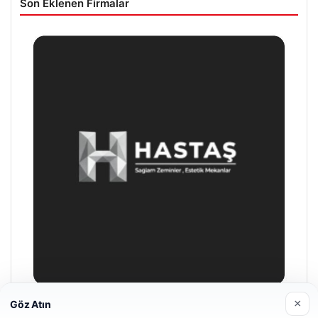
Son Eklenen Firmalar
×
Göz Atın
Prenses Night Club