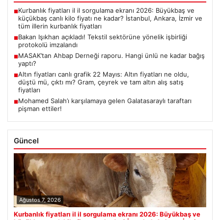
Kurbanlık fiyatları il il sorgulama ekranı 2026: Büyükbaş ve
■
küçükbaş canlı kilo fiyatı ne kadar? İstanbul, Ankara, İzmir ve
tüm illerin kurbanlık fiyatları
Bakan Işıkhan açıkladı! Tekstil sektörüne yönelik işbirliği
■
protokolü imzalandı
MASAK’tan Ahbap Derneği raporu. Hangi ünlü ne kadar bağış
■
yaptı?
Altın fiyatları canlı grafik 22 Mayıs: Altın fiyatları ne oldu,
■
düştü mü, çıktı mı? Gram, çeyrek ve tam altın alış satış
fiyatları
Mohamed Salah’ı karşılamaya gelen Galatasaraylı taraftarı
■
pişman ettiler!
Güncel
Ağustos 7, 2026
Kurbanlık fiyatları il il sorgulama ekranı 2026: Büyükbaş ve