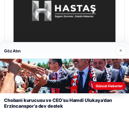
×
Göz Atın
Hastaş Beton
Mayıs 26, 2026
Web sitemizi nasıl kullandığınızı daha iyi anlayabilmek,
Güncel Haberler
deneyiminizi kişiselleştirmek ve geliştirmek amacıyla çerezler
kullanıyoruz.
Çerez Politikamız
Chobani kurucusu ve CEO’su Hamdi Ulukaya’dan
Erzincanspor’a dev destek
Reddet
Kabul Et
© 2026 Haber Kalesi