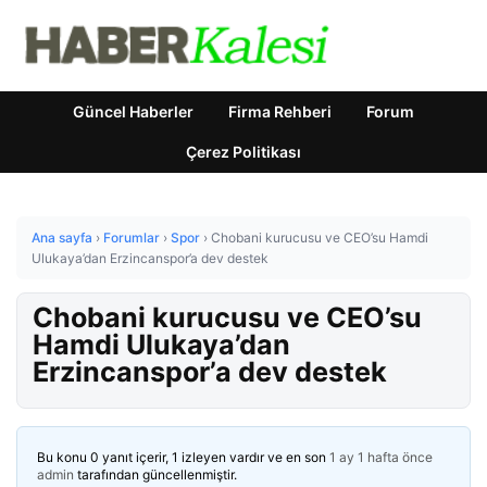
Güncel Haberler
Firma Rehberi
Forum
Çerez Politikası
Ana sayfa
›
Forumlar
›
Spor
›
Chobani kurucusu ve CEO’su Hamdi
Ulukaya’dan Erzincanspor’a dev destek
Chobani kurucusu ve CEO’su
Hamdi Ulukaya’dan
Erzincanspor’a dev destek
Bu konu 0 yanıt içerir, 1 izleyen vardır ve en son
1 ay 1 hafta önce
admin
tarafından güncellenmiştir.