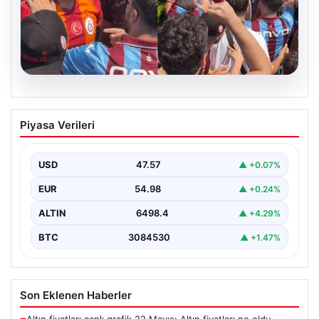
05.08.2026
Mohamed Salah’ı karşılamaya gelen
Piyasa Verileri
Galatasaraylı taraftarı pişman ettiler!
USD
47.57
▲ +0.07%
EUR
54.98
▲ +0.24%
ALTIN
6498.4
▲ +4.29%
BTC
3084530
▲ +1.47%
Son Eklenen Haberler