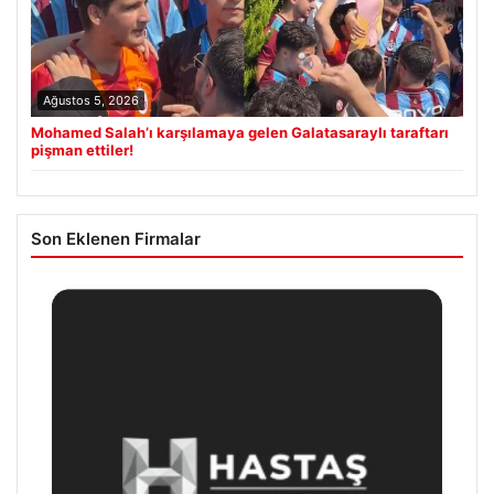
Ağustos 5, 2026
Mohamed Salah’ı karşılamaya gelen Galatasaraylı taraftarı
pişman ettiler!
Son Eklenen Firmalar