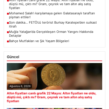
Altın fiyatları canlı grafik 22 Mayıs: Altın fiyatları ne oldu,
■
düştü mü, çıktı mı? Gram, çeyrek ve tam altın alış satış
fiyatları
Mohamed Salah’ı karşılamaya gelen Galatasaraylı taraftarı
■
pişman ettiler!
Son dakika… FETÖ’cü terörist Burkay Karatepe’den suikast
■
itirafı
Muğla Yatağan’da Gerçekleşen Orman Yangını Hakkında
■
Detaylar
Bahçe Mutfakları ve Şık Yaşam Bölgeleri
■
Güncel
Ağustos 6, 2026
Altın fiyatları canlı grafik 22 Mayıs: Altın fiyatları ne oldu,
düştü mü, çıktı mı? Gram, çeyrek ve tam altın alış satış
fiyatları