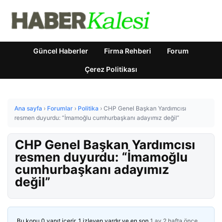
Güncel Haberler
Firma Rehberi
Forum
Çerez Politikası
Ana sayfa
›
Forumlar
›
Politika
›
CHP Genel Başkan Yardımcısı
resmen duyurdu: “İmamoğlu cumhurbaşkanı adayımız değil”
CHP Genel Başkan Yardımcısı
resmen duyurdu: “İmamoğlu
cumhurbaşkanı adayımız
değil”
Bu konu 0 yanıt içerir, 1 izleyen vardır ve en son
1 ay 2 hafta önce