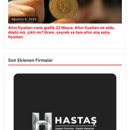
Ağustos 6, 2026
Altın fiyatları canlı grafik 22 Mayıs: Altın fiyatları ne oldu,
düştü mü, çıktı mı? Gram, çeyrek ve tam altın alış satış
fiyatları
Son Eklenen Firmalar