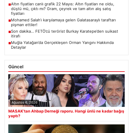
Altın fiyatları canlı grafik 22 Mayıs: Altın fiyatları ne oldu,
■
düştü mü, çıktı mı? Gram, çeyrek ve tam altın alış satış
fiyatları
Mohamed Salah’ı karşılamaya gelen Galatasaraylı taraftarı
■
pişman ettiler!
Son dakika… FETÖ’cü terörist Burkay Karatepe’den suikast
■
itirafı
Muğla Yatağan’da Gerçekleşen Orman Yangını Hakkında
■
Detaylar
Güncel
Ağustos 6, 2026
MASAK’tan Ahbap Derneği raporu. Hangi ünlü ne kadar bağış
yaptı?