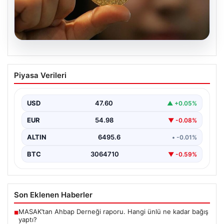
06.08.2026
Altın fiyatları canlı grafik 22 Mayıs: Altın
Piyasa Verileri
fiyatları ne oldu, düştü mü, çıktı mı?
Gram, çeyrek ve tam altın alış satış
fiyatları
USD
47.60
▲ +0.05%
Altın fiyatlarında son durum merak ediliyor. Ankara
EUR
54.98
▼ -0.08%
Bölge Adliye Mahkemesi’nin CHP'ye mutlak butlan
kararı…
ALTIN
6495.6
• -0.01%
BTC
3064710
▼ -0.59%
Son Eklenen Haberler
MASAK’tan Ahbap Derneği raporu. Hangi ünlü ne kadar bağış
■
yaptı?