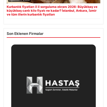
Kurbanlık fiyatları il il sorgulama ekranı 2026: Büyükbaş ve
küçükbaş canlı kilo fiyatı ne kadar? İstanbul, Ankara, İzmir
ve tüm illerin kurbanlık fiyatları
Son Eklenen Firmalar