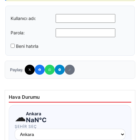
Kullanıcı adı:
Parola:
Beni hatırla
Paylaş:
Hava Durumu
☁
Ankara
NaN°C
ŞEHIR SEÇ