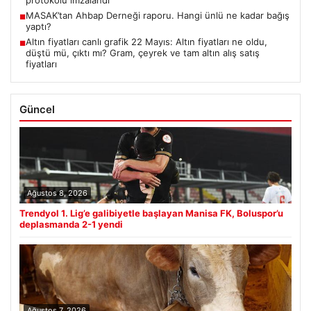
protokolü imzalandı
MASAK’tan Ahbap Derneği raporu. Hangi ünlü ne kadar bağış
■
yaptı?
Altın fiyatları canlı grafik 22 Mayıs: Altın fiyatları ne oldu,
■
düştü mü, çıktı mı? Gram, çeyrek ve tam altın alış satış
fiyatları
Güncel
Ağustos 8, 2026
Trendyol 1. Lig’e galibiyetle başlayan Manisa FK, Boluspor’u
deplasmanda 2-1 yendi
Ağustos 7, 2026