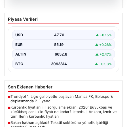
07.08.2026
Kurbanlık fiyatları il il sorgulama ekranı
Piyasa Verileri
2026: Büyükbaş ve küçükbaş canlı kilo
fiyatı ne kadar? İstanbul, Ankara, İzmir
ve tüm illerin kurbanlık fiyatları
USD
47.70
▲ +0.15%
EUR
55.19
▲ +0.28%
ALTIN
6652.8
▲ +2.47%
BTC
3093814
▲ +0.93%
Son Eklenen Haberler
Trendyol 1. Lig’e galibiyetle başlayan Manisa FK, Boluspor’u
■
deplasmanda 2-1 yendi
Kurbanlık fiyatları il il sorgulama ekranı 2026: Büyükbaş ve
■
küçükbaş canlı kilo fiyatı ne kadar? İstanbul, Ankara, İzmir ve
tüm illerin kurbanlık fiyatları
Bakan Işıkhan açıkladı! Tekstil sektörüne yönelik işbirliği
■