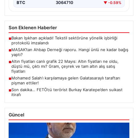
BTC
3064710
▼ -0.59%
Son Eklenen Haberler
Bakan Işıkhan açıkladı! Tekstil sektörüne yönelik işbirliği
■
protokolü imzalandı
MASAK’tan Ahbap Derneği raporu. Hangi ünlü ne kadar bağış
■
yaptı?
Altın fiyatları canlı grafik 22 Mayıs: Altın fiyatları ne oldu,
■
düştü mü, çıktı mı? Gram, çeyrek ve tam altın alış satış
fiyatları
Mohamed Salah’ı karşılamaya gelen Galatasaraylı taraftarı
■
pişman ettiler!
Son dakika… FETÖ’cü terörist Burkay Karatepe’den suikast
■
itirafı
Güncel