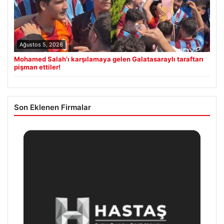
Ağustos 5, 2026
Mohamed Salah’ı karşılamaya gelen Galatasaraylı taraftarı
pişman ettiler!
Son Eklenen Firmalar