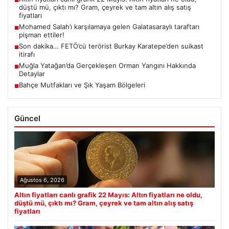
■
düştü mü, çıktı mı? Gram, çeyrek ve tam altın alış satış
fiyatları
Mohamed Salah’ı karşılamaya gelen Galatasaraylı taraftarı
■
pişman ettiler!
Son dakika… FETÖ’cü terörist Burkay Karatepe’den suikast
■
itirafı
Muğla Yatağan’da Gerçekleşen Orman Yangını Hakkında
■
Detaylar
Bahçe Mutfakları ve Şık Yaşam Bölgeleri
■
Güncel
Ağustos 6, 2026
Altın fiyatları canlı grafik 22 Mayıs: Altın fiyatları ne oldu,
düştü mü, çıktı mı? Gram, çeyrek ve tam altın alış satış
fiyatları