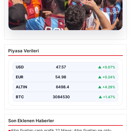
05.08.2026
Mohamed Salah’ı karşılamaya gelen
Piyasa Verileri
Galatasaraylı taraftarı pişman ettiler!
USD
47.57
▲ +0.07%
EUR
54.98
▲ +0.24%
ALTIN
6498.4
▲ +4.29%
BTC
3084530
▲ +1.47%
Son Eklenen Haberler
Altın fiyatları canlı grafik 22 Mayıs: Altın fiyatları ne oldu,